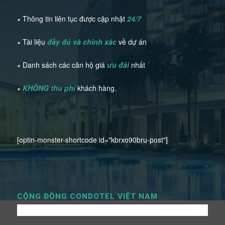
∗ Thông tin liên tục được cập nhật
24/7
∗ Tài liệu
đầy đủ và chính xác
về dự án
∗ Danh sách các căn hộ giá
ưu đãi
nhất
∗
KHÔNG thu phí
khách hàng.
[optin-monster-shortcode id="kbrxo90bru-post"]
CỘNG ĐỒNG CONDOTEL VIỆT NAM