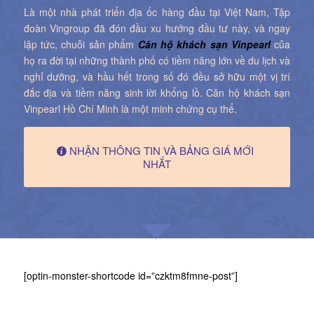
Là một nhà phát triển địa ốc hàng đầu tại Việt Nam, Tập
đoàn Vingroup đã đón đầu xu hướng đầu tư này, và ngay
lập tức, chuỗi sản phẩm
Căn hộ khách sạn Vinpearl
của
họ ra đời tại những thành phố có tiềm năng lớn về du lịch và
nghỉ dưỡng, và hầu hết trong số đó đều sở hữu một vị trí
đắc địa và tiềm năng sinh lời khổng lồ. Căn hộ khách sạn
Vinpearl Hồ Chí Minh là một minh chứng cụ thể.
NHẬN THÔNG TIN VÀ BẢNG GIÁ MỚI
NHẮT
[optin-monster-shortcode id=”czktm8fmne-post”]