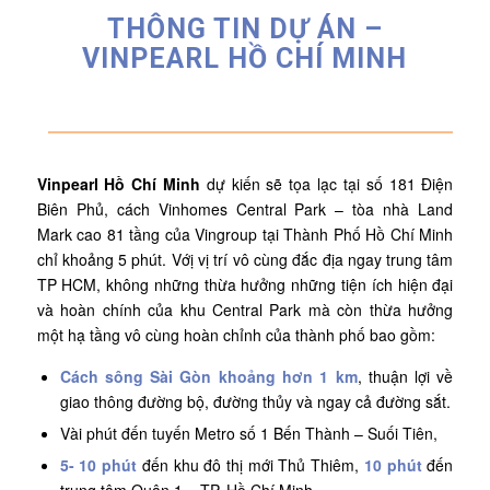
THÔNG TIN DỰ ÁN –
VINPEARL HỒ CHÍ MINH
Vinpearl Hồ Chí Minh
dự kiến sẽ tọa lạc tại số 181 Điện
Biên Phủ, cách Vinhomes Central Park – tòa nhà Land
Mark cao 81 tầng của Vingroup tại Thành Phố Hồ Chí Minh
chỉ khoảng 5 phút. Vớị vị trí vô cùng đắc địa ngay trung tâm
TP HCM, không những thừa hưởng những tiện ích hiện đại
và hoàn chính của khu Central Park mà còn thừa hưởng
một hạ tầng vô cùng hoàn chỉnh của thành phố bao gồm:
Cách sông Sài Gòn khoảng hơn 1 km
, thuận lợi về
giao thông đường bộ, đường thủy và ngay cả đường sắt.
Vài phút đến tuyến Metro số 1 Bến Thành – Suối Tiên,
5- 10 phút
đến khu đô thị mới Thủ Thiêm,
10 phút
đến
trung tâm Quận 1 – TP. Hồ Chí Minh.