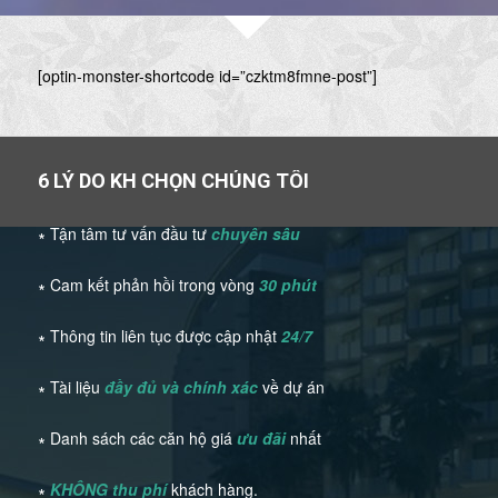
[optin-monster-shortcode id=”czktm8fmne-post”]
6 LÝ DO KH CHỌN CHÚNG TÔI
∗ Tận tâm tư vấn đầu tư
chuyên sâu
∗ Cam kết phản hồi trong vòng
30 phút
∗ Thông tin liên tục được cập nhật
24/7
∗ Tài liệu
đầy đủ và chính xác
về dự án
∗ Danh sách các căn hộ giá
ưu đãi
nhất
∗
KHÔNG thu phí
khách hàng.