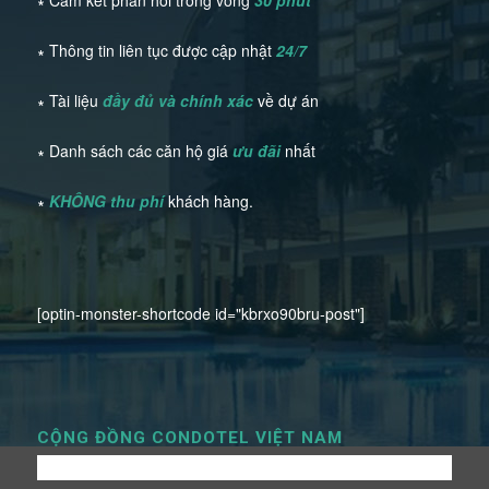
∗ Cam kết phản hồi trong vòng
30 phút
∗ Thông tin liên tục được cập nhật
24/7
∗ Tài liệu
đầy đủ và chính xác
về dự án
∗ Danh sách các căn hộ giá
ưu đãi
nhất
∗
KHÔNG thu phí
khách hàng.
[optin-monster-shortcode id="kbrxo90bru-post"]
CỘNG ĐỒNG CONDOTEL VIỆT NAM