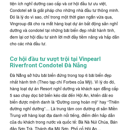
tiện ích nghỉ dưỡng cao cấp và cơ hội đầu tư ưu việt,
Condotel sẽ là giải pháp cho những nhà đầu tư thông minh.
Đó là lý do vì sao, chỉ trong một thời gian ngắn vừa qua,
Vingroup đã cho ra mắt hàng loạt dự án bất động sản nghỉ
dưỡng và condotel tại những bãi biển đẹp nhất hành tinh,
đem lại cơ hội đầu tư sinh lời mới đầy tiềm năng và hấp dẫn
cho các nhà đầu tư.
Cơ hội đầu tư vượt trội tại Vinpearl
Riverfront Condotel Đà Nẵng
Đà Nẵng sở hữu bãi biển đứng trong top 6 bãi biển đẹp
nhất hành tinh (Theo tạp chí Forbes của Mỹ). Vì lý do đó,
hàng loạt dự án Resort nghỉ dưỡng và khách sạn đẳng cấp
5 sao chạy dọc bờ biển kéo dài đến Hội An, khiến dải eo
biển được mệnh danh là “Đường cong hoàn mỹ” hay “Thiên
đường nghỉ dưỡng”… Là trung tâm con đường di sản Miền
Trung với hàng loạt địa danh nổi tiếng, điểm đến hấp dẫn
của du khách trong nước và quốc tế: Bà Nà Núi Chúa, Bán
đảo Sơn Trà, Thánh địa Mỹ Sơn, Phố cổ Hội An…