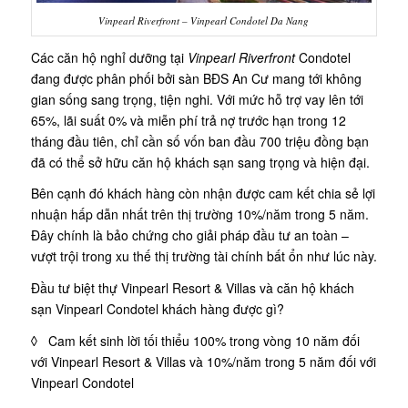
Vinpearl Riverfront – Vinpearl Condotel Da Nang
Các căn hộ nghỉ dưỡng tại
Vinpearl Riverfront
Condotel
đang được phân phối bởi sàn BĐS An Cư mang tới không
gian sống sang trọng, tiện nghi. Với mức hỗ trợ vay lên tới
65%, lãi suất 0% và miễn phí trả nợ trước hạn trong 12
tháng đầu tiên, chỉ cần số vốn ban đầu 700 triệu đồng bạn
đã có thể sở hữu căn hộ khách sạn sang trọng và hiện đại.
Bên cạnh đó khách hàng còn nhận được cam kết chia sẻ lợi
nhuận hấp dẫn nhất trên thị trường 10%/năm trong 5 năm.
Đây chính là bảo chứng cho giải pháp đầu tư an toàn –
vượt trội trong xu thế thị trường tài chính bất ổn như lúc này.
Đầu tư biệt thự Vinpearl Resort & Villas và căn hộ khách
sạn Vinpearl Condotel khách hàng được gì?
◊ Cam kết sinh lời tối thiểu 100% trong vòng 10 năm đối
với Vinpearl Resort & Villas và 10%/năm trong 5 năm đối với
Vinpearl Condotel