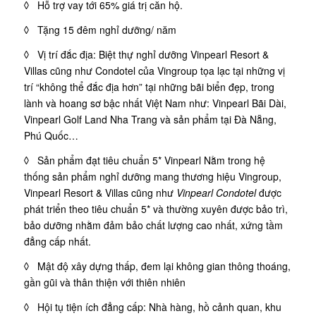
◊ Hỗ trợ vay tới 65% giá trị căn hộ.
◊ Tặng 15 đêm nghỉ dưỡng/ năm
◊ Vị trí đắc địa: Biệt thự nghỉ dưỡng Vinpearl Resort &
Villas cũng như Condotel của Vingroup tọa lạc tại những vị
trí “không thể đắc địa hơn” tại những bãi biển đẹp, trong
lành và hoang sơ bậc nhất Việt Nam như: Vinpearl Bãi Dài,
Vinpearl Golf Land Nha Trang và sản phẩm tại Đà Nẵng,
Phú Quốc…
◊ Sản phẩm đạt tiêu chuẩn 5* Vinpearl Nằm trong hệ
thống sản phẩm nghỉ dưỡng mang thương hiệu Vingroup,
Vinpearl Resort & Villas cũng như
Vinpearl Condotel
được
phát triển theo tiêu chuẩn 5* và thường xuyên được bảo trì,
bảo dưỡng nhằm đảm bảo chất lượng cao nhất, xứng tầm
đẳng cấp nhất.
◊ Mật độ xây dựng thấp, đem lại không gian thông thoáng,
gần gũi và thân thiện với thiên nhiên
◊ Hội tụ tiện ích đẳng cấp: Nhà hàng, hồ cảnh quan, khu