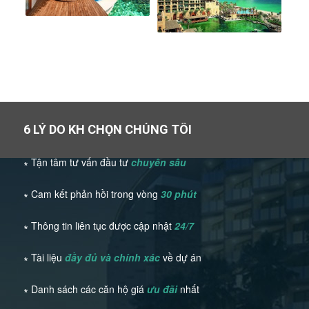
6 LÝ DO KH CHỌN CHÚNG TÔI
∗ Tận tâm tư vấn đầu tư
chuyên sâu
∗ Cam kết phản hồi trong vòng
30 phút
∗ Thông tin liên tục được cập nhật
24/7
∗ Tài liệu
đầy đủ và chính xác
về dự án
∗ Danh sách các căn hộ giá
ưu đãi
nhất