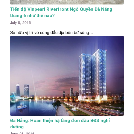
Tiến độ Vinpearl Riverfront Ngô Quyền Đà Nẵng
tháng 6 như thế nào?
July 8, 2016
Sở hữu vị trí vô cùng đắc địa bên bờ sông…
Đà Nẵng: Hoàn thiện hạ tầng đón đầu BĐS nghỉ
dưỡng
June 25, 2016