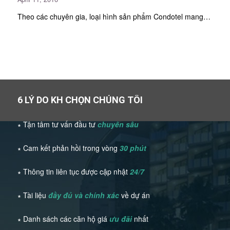
Theo các chuyên gia, loại hình sản phẩm Condotel mang…
6 LÝ DO KH CHỌN CHÚNG TÔI
∗ Tận tâm tư vấn đầu tư
chuyên sâu
∗ Cam kết phản hồi trong vòng
30 phút
∗ Thông tin liên tục được cập nhật
24/7
∗ Tài liệu
đầy đủ và chính xác
về dự án
∗ Danh sách các căn hộ giá
ưu đãi
nhất