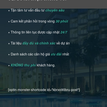
∗ Tận tâm tư vấn đầu tư
chuyên sâu
∗ Cam kết phản hồi trong vòng
30 phút
∗ Thông tin liên tục được cập nhật
24/7
∗ Tài liệu
đầy đủ và chính xác
về dự án
∗ Danh sách các căn hộ giá
ưu đãi
nhất
∗
KHÔNG thu phí
khách hàng.
[optin-monster-shortcode id="kbrxo90bru-post"]