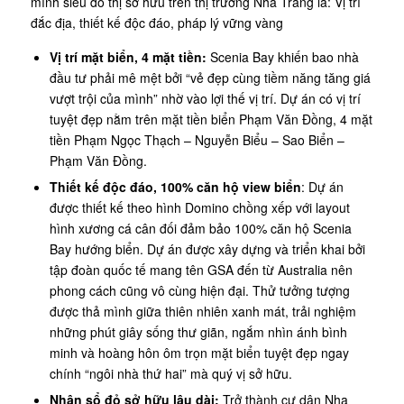
mình siêu đô thị sở hữu trên thị trường Nha Trang là: Vị trí
đắc địa, thiết kế độc đáo, pháp lý vững vàng
Vị trí mặt biển, 4 mặt tiền:
Scenia Bay khiến bao nhà
đầu tư phải mê mệt bởi “vẻ đẹp cùng tiềm năng tăng giá
vượt trội của mình” nhờ vào lợi thế vị trí. Dự án có vị trí
tuyệt đẹp nằm trên mặt tiền biển Phạm Văn Đồng, 4 mặt
tiền Phạm Ngọc Thạch – Nguyễn Biểu – Sao Biển –
Phạm Văn Đồng.
Thiết kế độc đáo, 100% căn hộ view biển
: Dự án
được thiết kế theo hình Domino chồng xếp với layout
hình xương cá cân đối đảm bảo 100% căn hộ Scenia
Bay hướng biển. Dự án được xây dựng và triển khai bởi
tập đoàn quốc tế mang tên GSA đến từ Australia nên
phong cách cũng vô cùng hiện đại. Thử tưởng tượng
được thả mình giữa thiên nhiên xanh mát, trải nghiệm
những phút giây sống thư giãn, ngắm nhìn ánh bình
minh và hoàng hôn ôm trọn mặt biển tuyệt đẹp ngay
chính “ngôi nhà thứ hai” mà quý vị sở hữu.
Nhận sổ đỏ sở hữu lâu dài:
Trở thành cư dân Nha