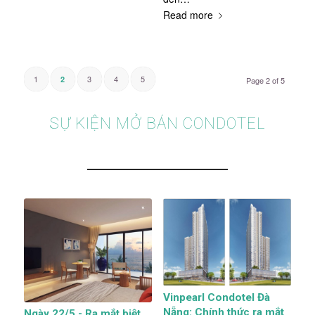
Read more
1
3
4
5
2
Page 2 of 5
SỰ KIỆN MỞ BÁN CONDOTEL
Vinpearl Condotel Đà
Nẵng: Chính thức ra mắt
Ngày 22/5 - Ra mắt biệt