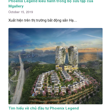
Phoenix Legend kiêu hãnh trong bộ sưu tập của
Mgallery
October 15, 2019
Xuất hiện trên thị trường bất động sản Hạ…
Tìm hiểu về chủ đầu tư Phoenix Legend