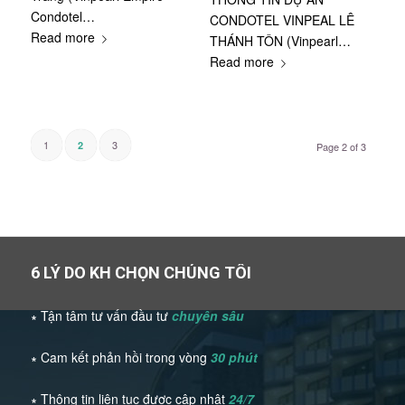
Condotel…
CONDOTEL VINPEAL LÊ
Read more
THÁNH TÔN (Vinpearl…
Read more
1
3
2
Page 2 of 3
6 LÝ DO KH CHỌN CHÚNG TÔI
∗ Tận tâm tư vấn đầu tư
chuyên sâu
∗ Cam kết phản hồi trong vòng
30 phút
∗ Thông tin liên tục được cập nhật
24/7