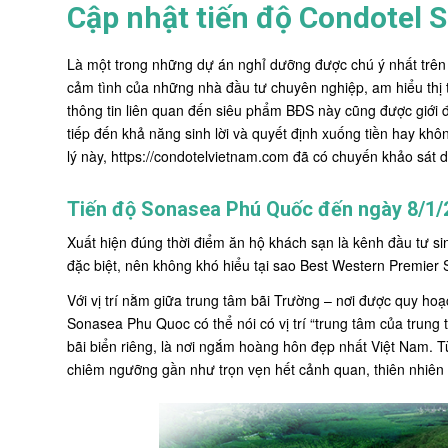
Cập nhật tiến độ Condotel 
Là một trong những dự án nghỉ dưỡng được chú ý nhất trên 
cảm tình của những nhà đầu tư chuyên nghiệp, am hiểu thị
thông tin liên quan đến siêu phẩm BĐS này cũng được giới đầ
tiếp đến khả năng sinh lời và quyết định xuống tiền hay kh
lý này, https://condotelvietnam.com đã có chuyến khảo sát d
Tiến độ Sonasea Phú Quốc đến ngày 8/1/
Xuất hiện đúng thời điểm ăn hộ khách sạn là kênh đầu tư s
đặc biệt, nên không khó hiểu tại sao Best Western Premier
Với vị trí nằm giữa trung tâm bãi Trường – nơi được quy ho
Sonasea Phu Quoc có thể nói có vị trí “trung tâm của trung
bãi biển riêng, là nơi ngắm hoàng hôn đẹp nhất Việt Nam. 
chiêm ngưỡng gần như trọn vẹn hết cảnh quan, thiên nhiên