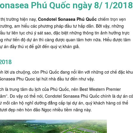
Sonasea Phú Quốc ngày 8/ 1/2018
thị trường hiện nay,
Condotel Sonasea Phú Quốc
chiếm trọn vẹn
 trường, am hiểu các phương pháp đầu tư hấp dẫn. Bởi vậy, những
u tư liên tục chú ý sát sao, đặc biệt những thông tin ảnh hưởng trực
ông như tiến độ dự án thì càng được quan tâm hơn nữa. Hiểu được tâm
ự án đầy thú vị để gửi đến quý vị khán giả.
2018
inh lời ưa chuộng, còn Phú Quốc đang nổi lên với những cơ chế đặc khu
 Sonasea Phu Quoc lại hút nhà đầu tư đến như vậy.
ạch là trung tâm du lịch của Phú Quốc, nên Best Western Premier
 tâm”. Do vậy có thể nói, Condotel Sonasea Phú Quốc chính là dự án c
Từ mỗi căn hộ nghỉ dưỡng đẳng cấp tại dự án, quý khách hàng có thể
 tươi đẹp nên hòn đảo Ngọc nhiều tiềm năng này.