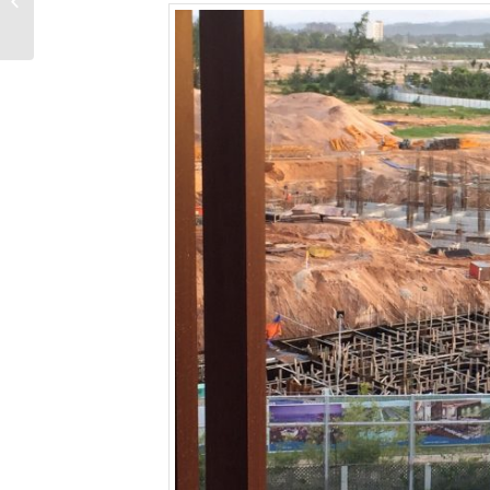
đầu tư nghỉ dưỡn...