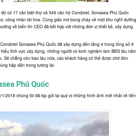
g đó có 17 căn biệt thự và 549 căn hộ Condotel, Sonasea Phú Quốc
 sư, công nhân tài hoa. Cùng giấc mơ bùng cháy về một khu nghỉ dưỡn
hướng về biển thì CEO đã kết hợp với những đơn vị thiết kế, xây dựng
 Condotel Sonasea Phú Quốc đã xây dựng đến tầng 4 trong tổng số 9
m hiểu lĩnh vực xây dựng, những người có kinh nghiệm làm BĐS lâu nă
p. Sẽ chẳng còn bao lâu nữa, các khách hàng có thể được chờ đón
ùng hấp dẫn trong tương lai.
nasea Phú Quốc
1/2018 chúng tôi đã kịp gửi lại quý vị những hình ảnh mới nhất về tiến