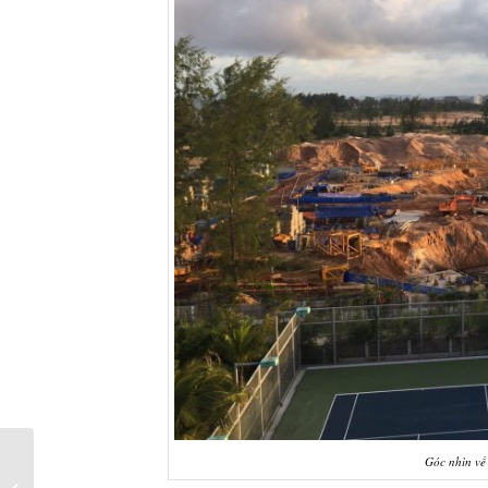
Góc nhìn về
AB Central Square –
Lựa chọn số một cho