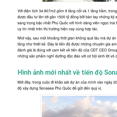
Với diện tích 34.807m2 gồm 9 tầng nổi và 1 tầng hầm, tron
được đầu tư lên tới gần 1500 tỷ đồng bởi bàn tay những kỹ
sang trọng bậc nhất Phú Quốc với hình dáng viên ngọc trai 
uy tín nhất trên thị trường hiện nay cùng hợp tác.
Nhờ vậy, sau một khoảng thời gian không quá lâu mà dự án
tầng như thiết kế. Đây là tiến độ được những chuyên gia a
đánh giá là đúng với cam kết về tiến độ của CĐT CEO Grou
những sản phẩm nghỉ dưỡng độc đáo với cơ hội sinh lời vô c
Hình ảnh mới nhất về tiến độ So
Mới đây, trong cuộc đi khảo sát dự án của mình vào ngày 20/
độ xây dựng Sonasea Phú Quốc để gửi đến quý vị.