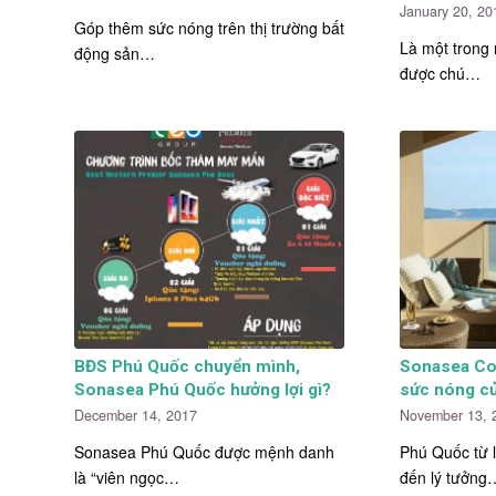
January 20, 20
Góp thêm sức nóng trên thị trường bất
Là một trong
động sản…
được chú…
BĐS Phú Quốc chuyển mình,
Sonasea Co
Sonasea Phú Quốc hưởng lợi gì?
sức nóng củ
December 14, 2017
November 13, 
Sonasea Phú Quốc được mệnh danh
Phú Quốc từ l
là “viên ngọc…
đến lý tưởng