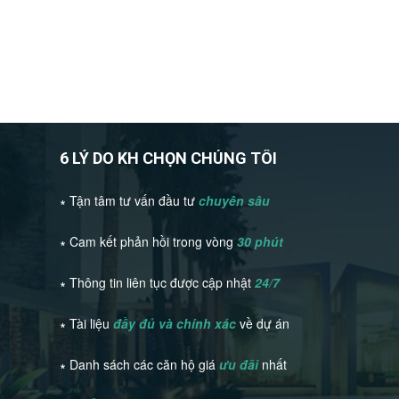
6 LÝ DO KH CHỌN CHÚNG TÔI
∗ Tận tâm tư vấn đầu tư
chuyên sâu
∗ Cam kết phản hồi trong vòng
30 phút
∗ Thông tin liên tục được cập nhật
24/7
∗ Tài liệu
đầy đủ và chính xác
về dự án
∗ Danh sách các căn hộ giá
ưu đãi
nhất