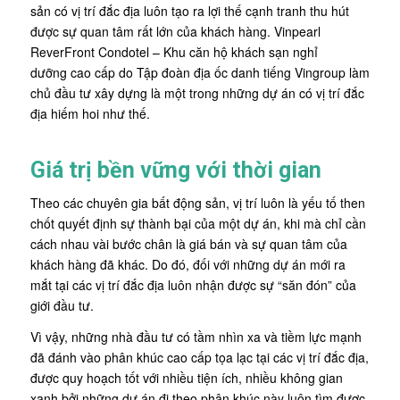
sản có vị trí đắc địa luôn tạo ra lợi thế cạnh tranh thu hút
được sự quan tâm rất lớn của khách hàng.
Vinpearl
ReverFront Condotel
– Khu căn hộ khách sạn nghỉ
dưỡng cao cấp do Tập đoàn địa ốc danh tiếng Vingroup làm
chủ đầu tư xây dựng là một trong những dự án có vị trí đắc
địa hiếm hoi như thế.
Giá trị bền vững với thời gian
Theo các chuyên gia bất động sản, vị trí luôn là yếu tố then
chốt quyết định sự thành bại của một dự án, khi mà chỉ cần
cách nhau vài bước chân là giá bán và sự quan tâm của
khách hàng đã khác. Do đó, đối với những dự án mới ra
mắt tại các vị trí đắc địa luôn nhận được sự “săn đón” của
giới đầu tư.
Vì vậy, những nhà đầu tư có tầm nhìn xa và tiềm lực mạnh
đã đánh vào phân khúc cao cấp tọa lạc tại các vị trí đắc địa,
được quy hoạch tốt với nhiều tiện ích, nhiều không gian
xanh bởi những dự án đi theo phân khúc này luôn tìm được