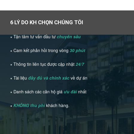
6 LÝ DO KH CHỌN CHÚNG TÔI
∗ Tận tâm tư vấn đầu tư
chuyên sâu
∗ Cam kết phản hồi trong vòng
30 phút
∗ Thông tin liên tục được cập nhật
24/7
∗ Tài liệu
đầy đủ và chính xác
về dự án
∗ Danh sách các căn hộ giá
ưu đãi
nhất
∗
KHÔNG thu phí
khách hàng.