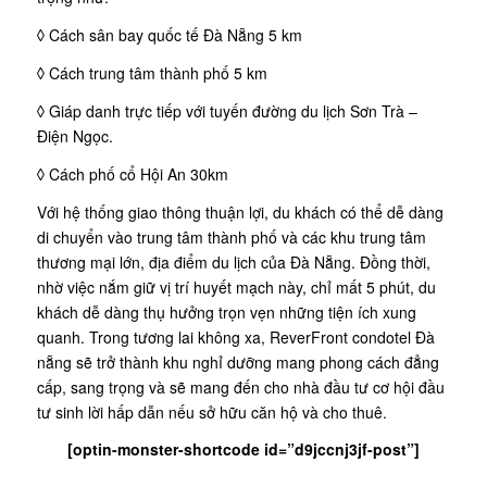
◊ Cách sân bay quốc tế Đà Nẵng 5 km
◊ Cách trung tâm thành phố 5 km
◊ Giáp danh trực tiếp với tuyến đường du lịch Sơn Trà –
Điện Ngọc.
◊ Cách phố cổ Hội An 30km
Với hệ thống giao thông thuận lợi, du khách có thể dễ dàng
di chuyển vào trung tâm thành phố và các khu trung tâm
thương mại lớn, địa điểm du lịch của Đà Nẵng. Đồng thời,
nhờ việc nắm giữ vị trí huyết mạch này, chỉ mất 5 phút, du
khách dễ dàng thụ hưởng trọn vẹn những tiện ích xung
quanh. Trong tương lai không xa, ReverFront condotel Đà
nẵng sẽ trở thành khu nghỉ dưỡng mang phong cách đẳng
cấp, sang trọng và sẽ mang đến cho nhà đầu tư cơ hội đầu
tư sinh lời hấp dẫn nếu sở hữu căn hộ và cho thuê.
[optin-monster-shortcode id=”d9jccnj3jf-post”]