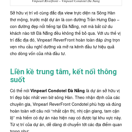
Vinpearl Riverfront – Vinpearl Condotel Da Nang
Sở hữu vị trí vô cùng đắc địa view trực diện ra Sông Hàn
thơ mộng, trước mặt dự án là con đường Trần Hưng Đạo –
con đường đẹp nổi tiếng tại Đà Nẵng, nơi mà bất cứ du
khách nào tới Đà Nẵng đều không thể bỏ qua. Với ưu thế vị
trí đắc địa đó, Vinpearl ReverFront hoàn toàn đáp ứng trọn
vẹn nhu cầu nghỉ dưỡng và mở ra kênh đầu tư hiệu quả
cho dòng vốn của nhà đầu tư.
Liền kề trung tâm, kết nối thông
suốt
Có thể nói
Vinpearl Condotel Đà Nẵng
là dự án sở hữu vị
trí đẹp bậc nhất ven bờ sông Hàn. Theo nhận định của các
chuyên gia, Vinpearl ReverFront Condotel phù hợp và đúng
hoàn toàn với câu nói “nhất cận thị, nhị cận giang, tam cận
lộ” mà hiếm có dự án nào hiện nay có được tại khu vực này.
Từ vị trí của dự án, dễ dàng di chuyển tới các địa điểm quan
trọng như: