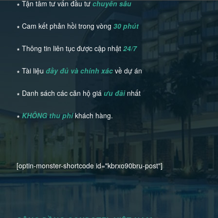
∗ Tận tâm tư vấn đầu tư
chuyên sâu
∗ Cam kết phản hồi trong vòng
30 phút
∗ Thông tin liên tục được cập nhật
24/7
∗ Tài liệu
đầy đủ và chính xác
về dự án
∗ Danh sách các căn hộ giá
ưu đãi
nhất
∗
KHÔNG thu phí
khách hàng.
[optin-monster-shortcode id="kbrxo90bru-post"]