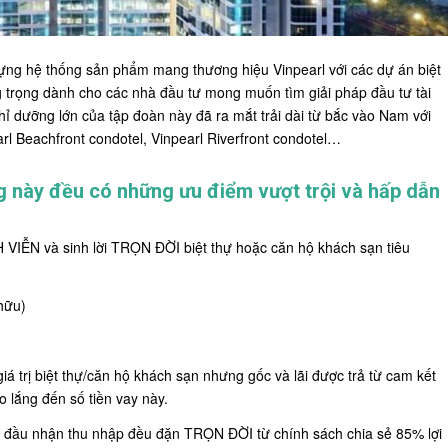
dựng hệ thống sản phẩm mang thương hiệu Vinpearl với các dự án biệt
 trọng dành cho các nhà đầu tư mong muốn tìm giải pháp đầu tư tài
hỉ dưỡng lớn của tập đoàn này đã ra mắt trải dài từ bắc vào Nam với
arl Beachfront condotel, Vinpearl Riverfront condotel…
g này đều có những ưu điểm vượt trội và hấp dẫn
 VIỄN và sinh lời TRỌN ĐỜI biệt thự hoặc căn hộ khách sạn tiêu
 hữu)
á trị biệt thự/căn hộ khách sạn nhưng gốc và lãi được trả từ cam kết
o lắng đến số tiền vay này.
 đầu nhận thu nhập đều đặn TRỌN ĐỜI từ chính sách chia sẻ 85% lợi