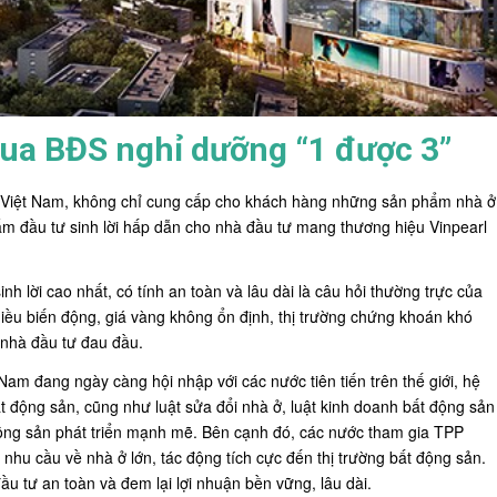
mua BĐS nghỉ dưỡng “1 được 3”
ại Việt Nam, không chỉ cung cấp cho khách hàng những sản phẩm nhà ở
ẩm đầu tư sinh lời hấp dẫn cho nhà đầu tư mang thương hiệu
Vinpearl
nh lời cao nhất, có tính an toàn và lâu dài là câu hỏi thường trực của
iều biến động, giá vàng không ổn định, thị trường chứng khoán khó
u nhà đầu tư đau đầu.
Nam đang ngày càng hội nhập với các nước tiên tiến trên thế giới, hệ
ất động sản, cũng như luật sửa đổi nhà ở, luật kinh doanh bất động sản
 động sản phát triển mạnh mẽ. Bên cạnh đó, các nước tham gia TPP
nhu cầu về nhà ở lớn, tác động tích cực đến thị trường bất động sản.
đầu tư an toàn và đem lại lợi nhuận bền vững, lâu dài.