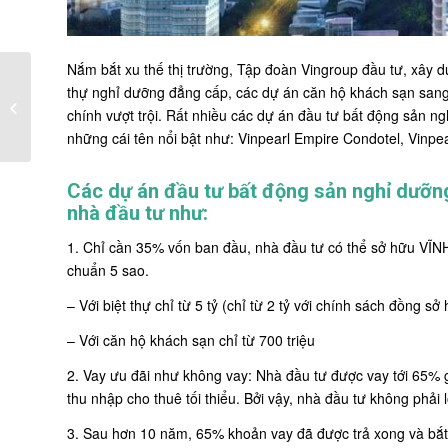
Nắm bắt xu thế thị trường, Tập đoàn Vingroup đầu tư, xây 
Vinpearl Beachfront
thự nghỉ dưỡng đẳng cấp, các dự án căn hộ khách sạn sang
Condotel “chinh phục”
chính vượt trội. Rất nhiều các dự án đầu tư bất động sản ng
nhà đầu tư như...
những cái tên nổi bật như:
Vinpearl Empire Condotel
, Vinpe
Các dự án đầu tư bất động sản nghỉ dưỡn
nhà đầu tư như:
1. Chỉ cần 35% vốn ban đầu, nhà đầu tư có thể sở hữu VĨNH
chuẩn 5 sao.
– Với biệt thự chỉ từ 5 tỷ (chỉ từ 2 tỷ với chính sách đồng sở
– Với căn hộ khách sạn chỉ từ 700 triệu
2. Vay ưu đãi như không vay: Nhà đầu tư được vay tới 65% gi
thu nhập cho thuê tối thiểu. Bởi vậy, nhà đầu tư không phải l
3. Sau hơn 10 năm, 65% khoản vay đã được trả xong và bắt