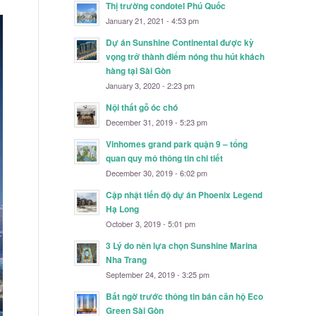
Thị trường condotel Phú Quốc
January 21, 2021 - 4:53 pm
Dự án Sunshine Continental được kỳ
vọng trở thành điểm nóng thu hút khách
hàng tại Sài Gòn
January 3, 2020 - 2:23 pm
Nội thất gỗ óc chó
December 31, 2019 - 5:23 pm
Vinhomes grand park quận 9 – tổng
quan quy mô thông tin chi tiết
December 30, 2019 - 6:02 pm
Cập nhật tiến độ dự án Phoenix Legend
Hạ Long
October 3, 2019 - 5:01 pm
3 Lý do nên lựa chọn Sunshine Marina
Nha Trang
September 24, 2019 - 3:25 pm
Bất ngờ trước thông tin bán căn hộ Eco
Green Sài Gòn