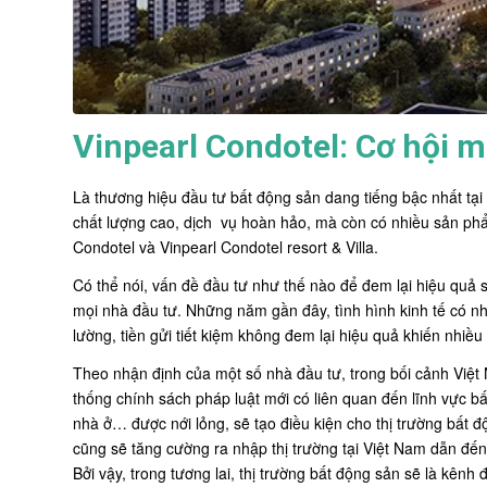
Vinpearl Condotel: Cơ hội 
Là thương hiệu đầu tư bất động sản dang tiếng bậc nhất t
chất lượng cao, dịch vụ hoàn hảo, mà còn có nhiều sản ph
Condotel
và Vinpearl Condotel resort & Villa.
Có thể nói, vấn đề đầu tư như thế nào để đem lại hiệu quả si
mọi nhà đầu tư. Những năm gần đây, tình hình kinh tế có nh
lường, tiền gửi tiết kiệm không đem lại hiệu quả khiến nhiề
Theo nhận định của một số nhà đầu tư, trong bối cảnh Việt 
thống chính sách pháp luật mới có liên quan đến lĩnh vực b
nhà ở… được nới lỏng, sẽ tạo điều kiện cho thị trường bất
cũng sẽ tăng cường ra nhập thị trường tại Việt Nam dẫn đến 
Bởi vậy, trong tương lai, thị trường bất động sản sẽ là kênh 