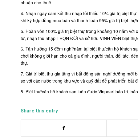
nhuận cho thuê
4. Nhận ngay cam kết thu nhập tối thiểu 10% giá trị biệt th
khi ký hợp đồng mua bán và thanh toán 95% giá trị biệt th
5. Hoàn vốn 100% giá trị biệt thự trong khoảng 10 năm với c
tư, nhận thu nhập TRỌN ĐỜI và sở hữu VĨNH VIỄN biệt thự
6. Tận hưởng 15 đêm nghỉ/năm tại biệt thự/căn hộ khách sạn
chơi không giới hạn cho cả gia đình, người thân, đối tác, đến
thự.
7. Giá trị biệt thự gia tăng vì bất động sản nghỉ dưỡng mới b
so với các nước trong khu vực và quỹ đất để phát triển bất 
8. Biệt thự/căn hộ khách sạn luôn được Vinpearl bảo trì, bả
Share this entry