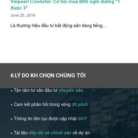
Vinpearl Condotel: Cơ hội mua BĐS nghỉ dưỡng "1
được 3"
June 25, 2016
Là thương hiệu đầu tư bất động sản dang tiếng…
6 LÝ DO KH CHỌN CHÚNG TÔI
∗ Tận tâm tư vấn đầu tư
chuyên sâu
∗ Cam kết phản hồi trong vòng
30 phút
∗ Thông tin liên tục được cập nhật
24/7
∗ Tài liệu
đầy đủ và chính xác
về dự án