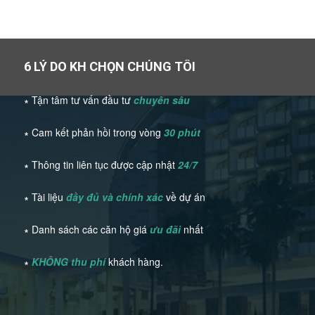
6 LÝ DO KH CHỌN CHÚNG TÔI
∗ Tận tâm tư vấn đầu tư
chuyên sâu
∗ Cam kết phản hồi trong vòng
30 phút
∗ Thông tin liên tục được cập nhật
24/7
∗ Tài liệu
đầy đủ và chính xác
về dự án
∗ Danh sách các căn hộ giá
ưu đãi
nhất
∗
KHÔNG thu phí
khách hàng.