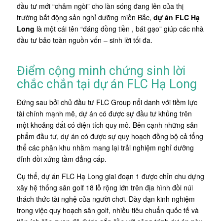
đầu tư mới “châm ngòi” cho làn sóng đang lên của thị
trường bất động sản nghỉ dưỡng miền Bắc,
dự án FLC Hạ
Long
là một cái tên “đáng đồng tiền , bát gạo” giúp các nhà
đầu tư bảo toàn nguồn vốn – sinh lời tối đa.
Điểm cộng minh chứng sinh lời
chắc chắn tại dự án FLC Hạ Long
Đứng sau bởi chủ đầu tư FLC Group nổi danh với tiềm lực
tài chính mạnh mẽ, dự án có được sự đầu tư khủng trên
một khoảng đất có diện tích quy mô. Bên cạnh những sản
phẩm đầu tư, dự án có được sự quy hoạch đồng bộ cả tổng
thể các phân khu nhằm mang lại trải nghiệm nghỉ dưỡng
đỉnh đồi xứng tầm đẳng cấp.
Cụ thể, dự án FLC Hạ Long giai đoạn 1 được chỉn chu dựng
xây hệ thống sân golf 18 lỗ rộng lớn trên địa hình đồi núi
thách thức tài nghệ của người chơi. Dày dạn kinh nghiệm
trong việc quy hoạch sân golf, nhiều tiêu chuẩn quốc tế và