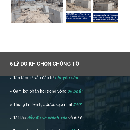
6 LÝ DO KH CHỌN CHÚNG TÔI
∗ Tận tâm tư vấn đầu tư
chuyên sâu
∗ Cam kết phản hồi trong vòng
30 phút
∗ Thông tin liên tục được cập nhật
24/7
∗ Tài liệu
đầy đủ và chính xác
về dự án