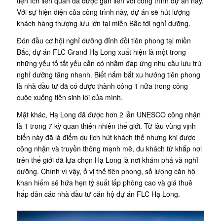
tiện ích liên quan đã được gắn liền với công trình dự án này.
Với sự hiện diện của công trình này, dự án sẽ hút lượng
khách hàng thượng lưu lớn tại miền Bắc tới nghỉ dưỡng.
Đón đầu cơ hội nghỉ dưỡng đỉnh đồi tiên phong tại miền
Bắc, dự án FLC Grand Hạ Long xuất hiện là một trong
những yếu tố tất yếu cần có nhằm đáp ứng nhu cầu lưu trú
nghỉ dưỡng tăng nhanh. Biết nắm bắt xu hướng tiên phong
là nhà đầu tư đã có được thành công 1 nửa trong công
cuộc xuống tiền sinh lời của mình.
Mặt khác, Hạ Long đã được hơn 2 lần UNESCO công nhận
là 1 trong 7 kỳ quan thiên nhiên thế giới. Từ lâu vùng vịnh
biển này đã là điểm du lịch hút khách thế nhưng khi được
công nhận và truyền thông mạnh mẽ, du khách từ khắp nơi
trên thế giới đã lựa chọn Hạ Long là nơi khám phá và nghỉ
dưỡng. Chính vì vậy, ở vị thế tiên phong, số lượng căn hộ
khan hiếm sẽ hứa hẹn tỷ suất lấp phòng cao và giá thuê
hấp dẫn các nhà đầu tư căn hộ dự án FLC Hạ Long.