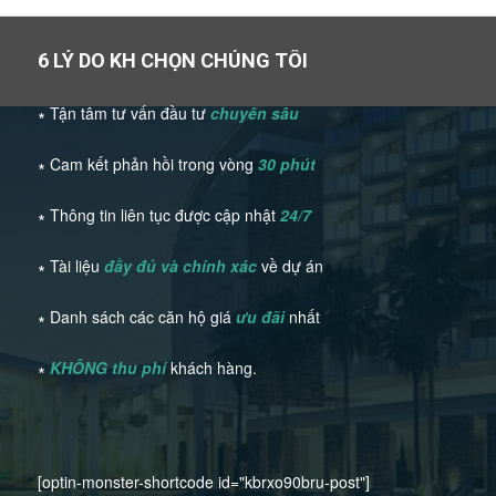
6 LÝ DO KH CHỌN CHÚNG TÔI
∗ Tận tâm tư vấn đầu tư
chuyên sâu
∗ Cam kết phản hồi trong vòng
30 phút
∗ Thông tin liên tục được cập nhật
24/7
∗ Tài liệu
đầy đủ và chính xác
về dự án
∗ Danh sách các căn hộ giá
ưu đãi
nhất
∗
KHÔNG thu phí
khách hàng.
[optin-monster-shortcode id="kbrxo90bru-post"]