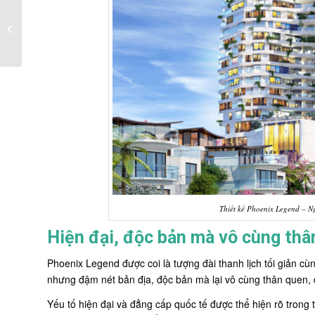
Bí quyết chọn và bài trí
ghế sofa đẹp bền dành
cho phòng k...
Thiết kế Phoenix Legend – N
Hiện đại, độc bản mà vô cùng thâ
Phoenix Legend được coi là tượng đài thanh lịch tối giản cù
nhưng đậm nét bản địa, độc bản mà lại vô cùng thân quen, 
Yếu tố hiện đại và đẳng cấp quốc tế được thể hiện rõ trong