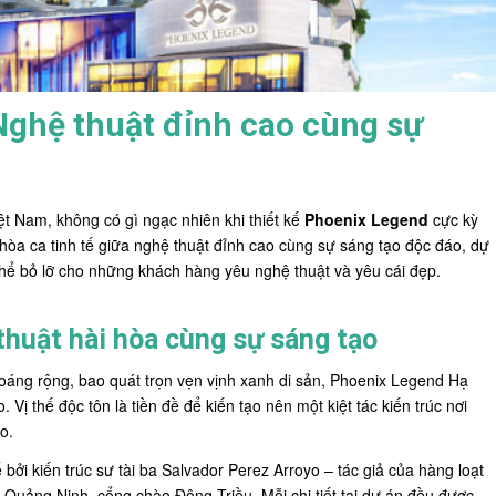
Nghệ thuật đỉnh cao cùng sự
ệt Nam, không có gì ngạc nhiên khi thiết kế
Phoenix Legend
cực kỳ
n hòa ca tinh tế giữa nghệ thuật đỉnh cao cùng sự sáng tạo độc đáo, dự
hể bỏ lỡ cho những khách hàng yêu nghệ thuật và yêu cái đẹp.
huật hài hòa cùng sự sáng tạo
hoáng rộng, bao quát trọn vẹn vịnh xanh di sản, Phoenix Legend Hạ
ị thế độc tôn là tiền đề để kiến tạo nên một kiệt tác kiến trúc nơi
o.
ởi kiến trúc sư tài ba Salvador Perez Arroyo – tác giả của hàng loạt
 Quảng Ninh, cổng chào Đông Triều. Mỗi chi tiết tại dự án đều được