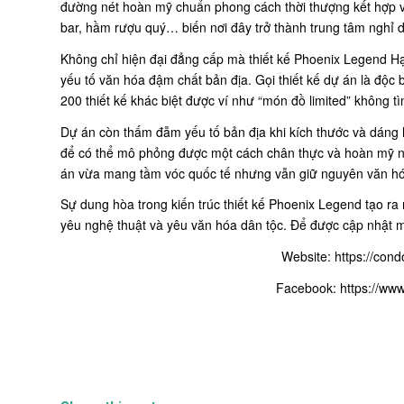
đường nét hoàn mỹ chuẩn phong cách thời thượng kết hợp vớ
bar, hầm rượu quý… biến nơi đây trở thành trung tâm nghỉ 
Không chỉ hiện đại đẳng cấp mà thiết kế Phoenix Legend H
yếu tố văn hóa đậm chất bản địa. Gọi thiết kế dự án là độc 
200 thiết kế khác biệt được ví như “món đồ limited” không t
Dự án còn thấm đẫm yếu tố bản địa khi kích thước và dáng h
để có thể mô phỏng được một cách chân thực và hoàn mỹ nhấ
án vừa mang tầm vóc quốc tế nhưng vẫn giữ nguyên văn hó
Sự dung hòa trong kiến trúc thiết kế Phoenix Legend tạo ra
yêu nghệ thuật và yêu văn hóa dân tộc. Để được cập nhật mọi
Website:
https://con
Facebook:
https://ww