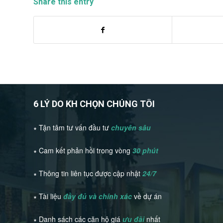
Share this entry
6 LÝ DO KH CHỌN CHÚNG TÔI
∗ Tận tâm tư vấn đầu tư
chuyên sâu
∗ Cam kết phản hồi trong vòng
30 phút
∗ Thông tin liên tục được cập nhật
24/7
∗ Tài liệu
đầy đủ và chính xác
về dự án
∗ Danh sách các căn hộ giá
ưu đãi
nhất