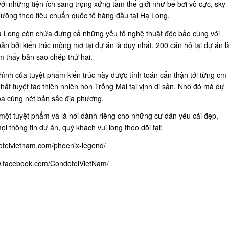
i những tiện ích sang trọng xứng tầm thế giới như bể bơi vô cực, sky
dưỡng theo tiêu chuẩn quốc tế hàng đầu tại Hạ Long.
ạ Long còn chứa đựng cả những yếu tố nghệ thuật độc bảo cùng với
bản bởi kiến trúc mộng mơ tại dự án là duy nhất, 200 căn hộ tại dự án l
ìm thấy bản sao chép thứ hai.
ình của tuyệt phẩm kiến trúc này được tính toán cẩn thận tới từng cm
t tuyệt tác thiên nhiên hòn Trống Mái tại vịnh di sản. Nhờ đó mà dự
a cùng nét bản sắc địa phương.
 một tuyệt phẩm và là nơi dành riêng cho những cư dân yêu cái đẹp,
 thông tin dự án, quý khách vui lòng theo dõi tại:
dotelvietnam.com/phoenix-legend/
w.facebook.com/CondotelVietNam/