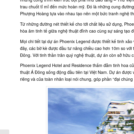
trau chuốt tỉ mỉ đến mức hoàn mỹ. Đó là những cung đường d
Phượng Hoàng tựa vào nhau tạo nên một bức tranh nghệ th
Từ những đường nét thiết kế cho tới chất liệu sử dụng, Pho
hòa âm tinh tế giữa nghệ thuật đỉnh cao cùng sự sáng tạo đ
Mọi chi tiết tại dự án Phoenix Legend được thiết kế tinh xả
đây, các bờ kè được đầu tư nâng chiều cao hơn 10m so vớ
Đông. Với tinh thần trân quý nghệ thuật, dự án còn sở hữu 
Phoenix Legend Hotel and Residence thấm đẫm tinh hoa của
thuật Á Đông sống động đầu tiên tại Việt Nam. Dự án được v
riêng và của toàn nhân loại nói chung, góp phần “đại chúng