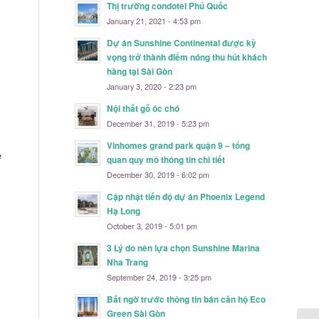
Thị trường condotel Phú Quốc
January 21, 2021 - 4:53 pm
Dự án Sunshine Continental được kỳ
vọng trở thành điểm nóng thu hút khách
hàng tại Sài Gòn
January 3, 2020 - 2:23 pm
Nội thất gỗ óc chó
December 31, 2019 - 5:23 pm
Vinhomes grand park quận 9 – tổng
ệ
quan quy mô thông tin chi tiết
December 30, 2019 - 6:02 pm
Cập nhật tiến độ dự án Phoenix Legend
Hạ Long
October 3, 2019 - 5:01 pm
3 Lý do nên lựa chọn Sunshine Marina
Nha Trang
September 24, 2019 - 3:25 pm
Bất ngờ trước thông tin bán căn hộ Eco
Green Sài Gòn