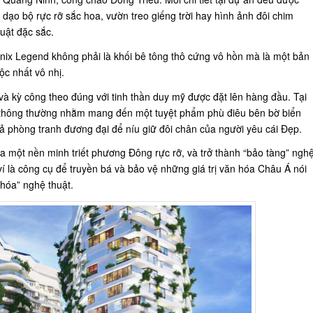
ạo bộ rực rỡ sắc hoa, vườn treo giếng trời hay hình ảnh đôi chim
uật đặc sắc.
enix Legend không phải là khối bê tông thô cứng vô hồn mà là một bản
ộc nhất vô nhị.
o và kỳ công theo đúng với tinh thần duy mỹ được đặt lên hàng đầu. Tại
i thông thường nhằm mang đến một tuyệt phẩm phù điêu bên bờ biển
cả phòng tranh đương đại để níu giữ đôi chân của người yêu cái Đẹp.
 một nền minh triết phương Đông rực rỡ, và trở thành “bảo tàng” ngh
í là công cụ để truyền bá và bảo vệ những giá trị văn hóa Châu Á nói
 hóa” nghệ thuật.