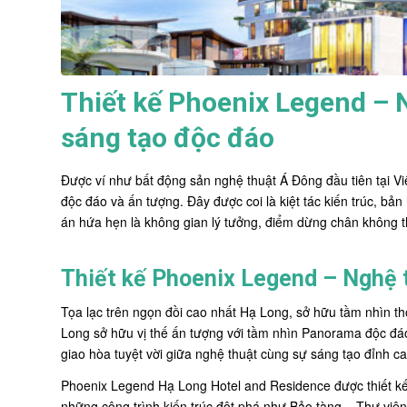
Thiết kế Phoenix Legend – 
sáng tạo độc đáo
Được ví như bất động sản nghệ thuật Á Đông đầu tiên tại Vi
độc đáo và ấn tượng. Đây được coi là kiệt tác kiến trúc, bả
án hứa hẹn là không gian lý tưởng, điểm dừng chân không t
Thiết kế Phoenix Legend – Nghệ t
Tọa lạc trên ngọn đồi cao nhất Hạ Long, sở hữu tầm nhìn t
Long sở hữu vị thế ấn tượng với tầm nhìn Panorama độc đáo. V
giao hòa tuyệt vời giữa nghệ thuật cùng sự sáng tạo đỉnh ca
Phoenix Legend Hạ Long Hotel and Residence được thiết kế b
những công trình kiến trúc đột phá như Bảo tàng – Thư viện