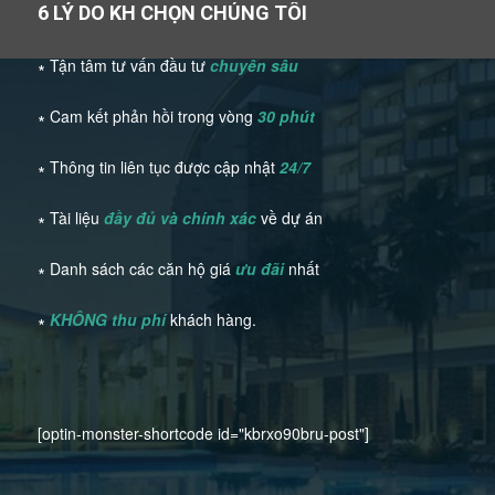
6 LÝ DO KH CHỌN CHÚNG TÔI
∗ Tận tâm tư vấn đầu tư
chuyên sâu
∗ Cam kết phản hồi trong vòng
30 phút
∗ Thông tin liên tục được cập nhật
24/7
∗ Tài liệu
đầy đủ và chính xác
về dự án
∗ Danh sách các căn hộ giá
ưu đãi
nhất
∗
KHÔNG thu phí
khách hàng.
[optin-monster-shortcode id="kbrxo90bru-post"]