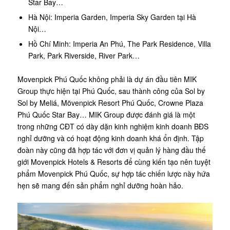
Star Bay…
Hà Nội: Imperia Garden, Imperia Sky Garden tại Hà
Nội…
Hồ Chí Minh: Imperia An Phú, The Park Residence, Villa
Park, Park Riverside, River Park…
Movenpick Phú Quốc không phải là dự án đầu tiên MIK
Group thực hiện tại Phú Quốc, sau thành công của Sol by
Sol by Meliá, Mövenpick Resort Phú Quốc, Crowne Plaza
Phú Quốc Star Bay… MIK Group được đánh giá là một
trong những CĐT có dày dặn kinh nghiệm kinh doanh BĐS
nghỉ dưỡng và có hoạt động kinh doanh khá ổn định. Tập
đoàn này cũng đã hợp tác với đơn vị quản lý hàng đầu thế
giới Movenpick Hotels & Resorts để cùng kiến tạo nên tuyệt
phẩm Movenpick Phú Quốc, sự hợp tác chiến lược này hứa
hẹn sẽ mang đến sản phẩm nghỉ dưỡng hoàn hảo.