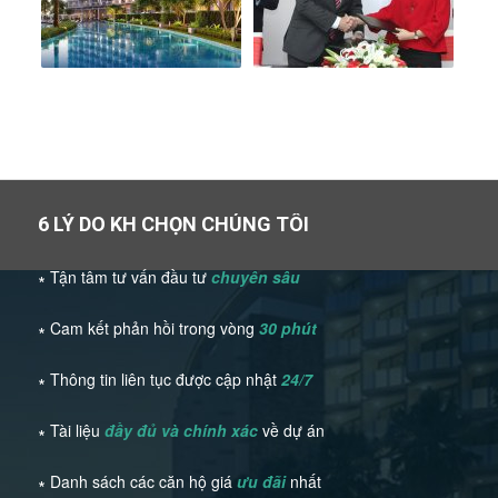
6 LÝ DO KH CHỌN CHÚNG TÔI
∗ Tận tâm tư vấn đầu tư
chuyên sâu
∗ Cam kết phản hồi trong vòng
30 phút
∗ Thông tin liên tục được cập nhật
24/7
∗ Tài liệu
đầy đủ và chính xác
về dự án
∗ Danh sách các căn hộ giá
ưu đãi
nhất