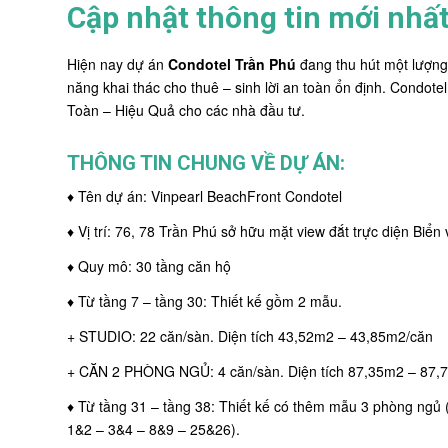
Cập nhật thông tin mới nhấ
Hiện nay dự án
Condotel Trần Phú
đang thu hút một lượng 
năng khai thác cho thuê – sinh lời an toàn ổn định. Condot
Toàn – Hiệu Quả cho các nhà đầu tư.
THÔNG TIN CHUNG VỀ DỰ ÁN:
♦ Tên dự án: Vinpearl BeachFront Condotel
♦ Vị trí: 76, 78 Trần Phú sở hữu mặt view đắt trực diện Biể
♦ Quy mô: 30 tầng căn hộ
♦ Từ tầng 7 – tầng 30: Thiết kế gồm 2 mẫu.
+ STUDIO: 22 căn/sàn. Diện tích 43,52m2 – 43,85m2/căn
+ CĂN 2 PHÒNG NGỦ: 4 căn/sàn. Diện tích 87,35m2 – 87,
♦ Từ tầng 31 – tầng 38: Thiết kế có thêm mẫu 3 phòng ngủ
1&2 – 3&4 – 8&9 – 25&26).