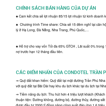
CHÍNH SÁCH BÁN HÀNG CỦA DỰ ÁN
♣ Cam kết chia sẻ lợi nhuận 85/15 lợi nhuận từ kinh doanh k
♣ Chương trình Time share: Chia sẻ 15 đêm nghỉ tại căn hộ
lý ở Hạ Long, Đà Nẵng, Nha Trang, Phú Quốc,…
♣ Hỗ trợ cho vay vốn Tối đa 65% GTCH , Lãi suất 0% trong 1
nợ trước hạn 12 tháng đầu tiên.
CÁC ĐIỂM NHẤN CỦA CONDOTEL TRẦN 
⇒ Quỹ đất khan hiếm: Quỹ đất tại mặt đường Trần Phú Nha T
với quỹ đất tại Bãi Dài hay khu du lịch khác tại du lịch tại Nh
⇒ Tiềm năng du lịch: Thu hút hơn 4 triệu lượt khách (Khách
thuận tiện: Đường không, đường bộ, đường thủy, đường sắ
được đầu tư 2000 tỉ đồng nâng công suất đáp ứng 1,6 triệu 