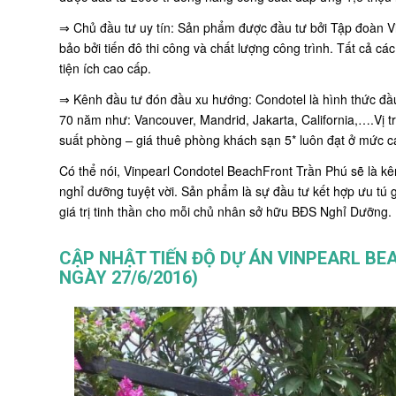
⇒ Chủ đầu tư uy tín: Sản phẩm được đầu tư bởi Tập đoàn 
bảo bởi tiến đô thi công và chất lượng công trình. Tất cả c
tiện ích cao cấp.
⇒ Kênh đầu tư đón đầu xu hướng: Condotel là hình thức đầu
70 năm như: Vancouver, Mandrid, Jakarta, California,….Vị 
suất phòng – giá thuê phòng khách sạn 5* luôn đạt ở mức c
Có thể nói, Vinpearl Condotel BeachFront Trần Phú sẽ là kên
nghỉ dưỡng tuyệt vời. Sản phẩm là sự đầu tư kết hợp ưu tú g
giá trị tinh thần cho mỗi chủ nhân sở hữu BĐS Nghỉ Dưỡng.
CẬP NHẬT TIẾN ĐỘ DỰ ÁN
VINPEARL BE
NGÀY 27/6/2016)