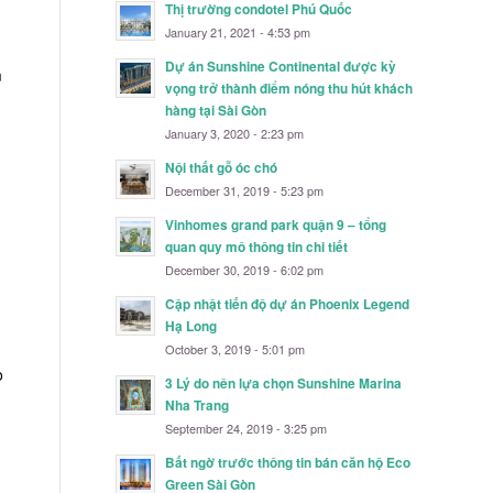
Thị trường condotel Phú Quốc
January 21, 2021 - 4:53 pm
Dự án Sunshine Continental được kỳ
m
vọng trở thành điểm nóng thu hút khách
hàng tại Sài Gòn
January 3, 2020 - 2:23 pm
Nội thất gỗ óc chó
December 31, 2019 - 5:23 pm
Vinhomes grand park quận 9 – tổng
quan quy mô thông tin chi tiết
December 30, 2019 - 6:02 pm
Cập nhật tiến độ dự án Phoenix Legend
Hạ Long
October 3, 2019 - 5:01 pm
o
3 Lý do nên lựa chọn Sunshine Marina
Nha Trang
September 24, 2019 - 3:25 pm
g
Bất ngờ trước thông tin bán căn hộ Eco
Green Sài Gòn