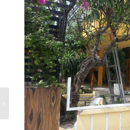
Nghỉ dưỡng thượng lưu
với Vinpearl Beachfront
Condotel