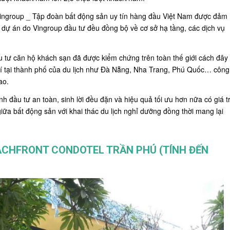
Vingroup _ Tập đoàn bất động sản uy tín hàng đầu Việt Nam được đảm
ác dự án do Vingroup đầu tư đều đồng bộ về cơ sở hạ tầng, các dịch vụ
 tư căn hộ khách sạn đã được kiểm chứng trên toàn thế giới cách đây
trí tại thành phố của du lịch như Đà Nẵng, Nha Trang, Phú Quốc… công
ao.
h đầu tư an toàn, sinh lời đều đặn và hiệu quả tối ưu hơn nữa có giá tr
iữa bất động sản với khai thác du lịch nghỉ dưỡng đồng thời mang lại
ACHFRONT CONDOTEL
TRẦN PHÚ (TÍNH ĐẾN