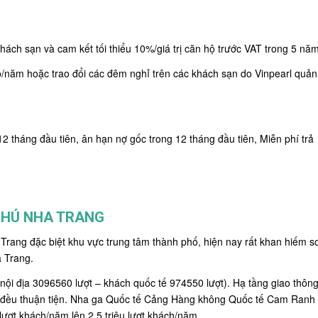
hách sạn và cam kết tối thiểu 10%/giá trị căn hộ trước VAT trong 5 nă
/năm hoặc trao đổi các đêm nghỉ trên các khách sạn do Vinpearl quản
2 tháng đầu tiên, ân hạn nợ gốc trong 12 tháng đầu tiên, Miễn phí trả
PHÚ NHA TRANG
rang đặc biệt khu vực trung tâm thành phố, hiện nay rất khan hiếm s
a Trang.
 nội địa 3096560 lượt – khách quốc tế 974550 lượt). Hạ tầng giao thôn
t đều thuận tiện. Nha ga Quốc tế Cảng Hàng không Quốc tế Cam Ranh
lượt khách/năm lên 2,5 triệu lượt khách/năm.