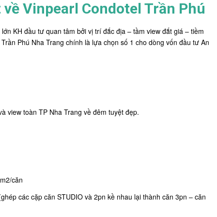
t về Vinpearl Condotel Trần Phú
lớn KH đầu tư quan tâm bởi vị trí đắc địa – tầm view đắt giá – tiềm
el Trần Phú Nha Trang chính là lựa chọn số 1 cho dòng vốn đầu tư An
n và view toàn TP Nha Trang về đêm tuyệt đẹp.
7m2/căn
 (ghép các cặp căn STUDIO và 2pn kề nhau lại thành căn 3pn – căn