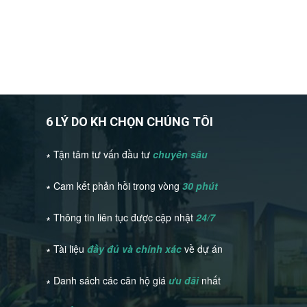
6 LÝ DO KH CHỌN CHÚNG TÔI
∗ Tận tâm tư vấn đầu tư
chuyên sâu
∗ Cam kết phản hồi trong vòng
30 phút
∗ Thông tin liên tục được cập nhật
24/7
∗ Tài liệu
đầy đủ và chính xác
về dự án
∗ Danh sách các căn hộ giá
ưu đãi
nhất