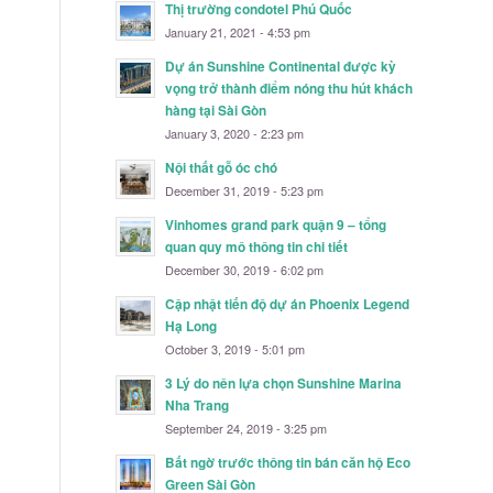
Thị trường condotel Phú Quốc
January 21, 2021 - 4:53 pm
Dự án Sunshine Continental được kỳ
vọng trở thành điểm nóng thu hút khách
hàng tại Sài Gòn
January 3, 2020 - 2:23 pm
Nội thất gỗ óc chó
December 31, 2019 - 5:23 pm
Vinhomes grand park quận 9 – tổng
quan quy mô thông tin chi tiết
December 30, 2019 - 6:02 pm
Cập nhật tiến độ dự án Phoenix Legend
Hạ Long
October 3, 2019 - 5:01 pm
3 Lý do nên lựa chọn Sunshine Marina
Nha Trang
September 24, 2019 - 3:25 pm
Bất ngờ trước thông tin bán căn hộ Eco
Green Sài Gòn