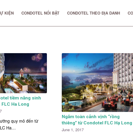
Ự KIỆN
CONDOTEL NỔI BẬT
CONDOTEL THEO ĐỊA DANH
CO
otel tiềm năng sinh
g FLC Ha Long
17
Ngắm toàn cảnh vịnh “rồng
dưỡng quy mô đến từ
thiêng” từ Condotel FLC Hạ Long
FLC Ha…
June 1, 2017