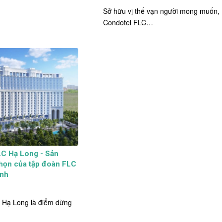
Sở hữu vị thế vạn người mong muốn,
Condotel FLC…
LC Hạ Long - Sản
họn của tập đoàn FLC
inh
h Hạ Long là điểm dừng