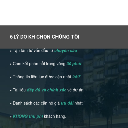
6 LÝ DO KH CHỌN CHÚNG TÔI
∗ Tận tâm tư vấn đầu tư
chuyên sâu
∗ Cam kết phản hồi trong vòng
30 phút
∗ Thông tin liên tục được cập nhật
24/7
∗ Tài liệu
đầy đủ và chính xác
về dự án
∗ Danh sách các căn hộ giá
ưu đãi
nhất
∗
KHÔNG thu phí
khách hàng.