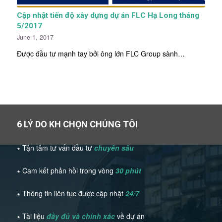
Cập nhật tiến độ xây dựng dự án FLC Hạ Long tháng
5/2017
June 1, 2017
Được đầu tư mạnh tay bởi ông lớn FLC Group sành…
6 LÝ DO KH CHỌN CHÚNG TÔI
∗ Tận tâm tư vấn đầu tư
chuyên sâu
∗ Cam kết phản hồi trong vòng
30 phút
∗ Thông tin liên tục được cập nhật
24/7
∗ Tài liệu
đầy đủ và chính xác
về dự án