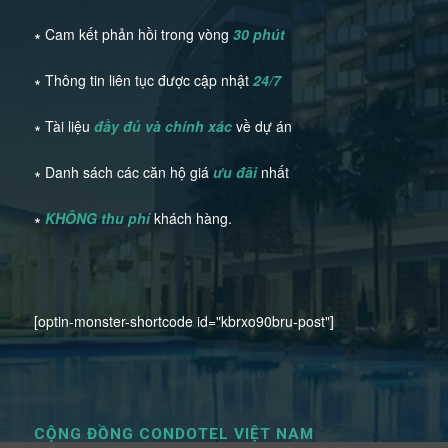
∗ Cam kết phản hồi trong vòng
30 phút
∗ Thông tin liên tục được cập nhật
24/7
∗ Tài liệu
đầy đủ và chính xác
về dự án
∗ Danh sách các căn hộ giá
ưu đãi
nhất
∗
KHÔNG thu phí
khách hàng.
[optin-monster-shortcode id="kbrxo90bru-post"]
CỘNG ĐỒNG CONDOTEL VIỆT NAM