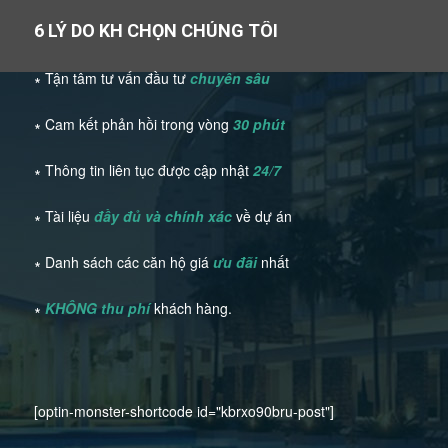
6 LÝ DO KH CHỌN CHÚNG TÔI
∗ Tận tâm tư vấn đầu tư
chuyên sâu
∗ Cam kết phản hồi trong vòng
30 phút
∗ Thông tin liên tục được cập nhật
24/7
∗ Tài liệu
đầy đủ và chính xác
về dự án
∗ Danh sách các căn hộ giá
ưu đãi
nhất
∗
KHÔNG thu phí
khách hàng.
[optin-monster-shortcode id="kbrxo90bru-post"]