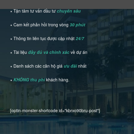
∗ Tận tâm tư vấn đầu tư
chuyên sâu
∗ Cam kết phản hồi trong vòng
30 phút
∗ Thông tin liên tục được cập nhật
24/7
∗ Tài liệu
đầy đủ và chính xác
về dự án
∗ Danh sách các căn hộ giá
ưu đãi
nhất
∗
KHÔNG thu phí
khách hàng.
[optin-monster-shortcode id="kbrxo90bru-post"]