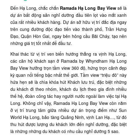
Đến Hạ Long, chắc chắn
Ramada Hạ Long Bay View
sẽ là
dự án bất động sản nghỉ dưỡng đầu tiên lọt vào mắt xanh
của rất nhiều khách hàng. Dự án sở hữu vị trí đắc địa ngay
trên cung đường độc đạo tiến vào thành phố, Trần Hưng
Đạo, Quận Hòn Gai, ngay bên hông cầu Bãi Cháy, tạo nên
những giá trị tốt nhất để đầu tư.
Khai thác từ vị trí ven biển hướng thẳng ra vịnh Hạ Long,
các căn hộ khách sạn ở Ramada by Whyndham Hạ Long
Bay View hưởng trọn tầm view 360 độ, hứng trọn cảnh đẹp
kỳ quan nổi tiếng bậc nhất thế giới. Tầm view “triệu đô” này
hứa hẹn sẽ là chìa khóa hút Khách lưu trú, đặc biệt những
du khách đi theo nhóm, khách du lịch theo gia đình nhiều
thế hệ, đoàn công tác hay người nước ngoài làm việc tại Hạ
Long. Không chỉ vậy, Ramada Hạ Long Bay View còn nằm
ở vị trí trung tâm giữa nhiều dự án trọng điểm như Sun
World Hạ Long, bảo tàng Quảng Ninh, vịnh Lan Hạ…, từ đó
thu hút được lượng du khách lớn đến nghỉ dưỡng, đặc biệt
là những những du khách có nhu cầu nghỉ dưỡng 5 sao.