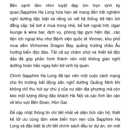
Bên cạnh tầm nhìn tuyệt đẹp ôm trọn vịnh kỳ
quan,Sapphire Ha Long hứa hẹn sẽ mang đến trải nghiệm
nghỉ dưỡng đặc biệt và riêng có với hệ thống 68 tiện ích
đẳng cấp: bể bơi 4 mùa trong nhà, bể bơi ngoài trời, cigar
lounge & wine bar, dịch vụ, phòng tập gym hiện đại…các
tiện ích ngoại khu như Bệnh viện quốc tế Vinmec, khu phố
mua sắm Vinhomes Dragon Bay, quảng trường châu Âu
hướng biển độc đáo. Tất cả sự chăm chút và thiết kế độc
đáo đã góp phần hình thành nên một không gian nghỉ
dưỡng hoàn hảo ngay bên bờ vịnh kỳ quan.
Chính Sapphire Ha Long đã tạo nên một cuộc cách mạng
cho thị trường bất động sản nghỉ dưỡng Quảng Ninh khi
không chỉ thu hút sự chú ý của cư dân địa phương mà còn
kéo một lượng đông đảo khách Hà Nội và các tỉnh lân cận
về khu vực Bến Đoan, Hòn Gai.
Để cập nhật thông tin chi tiết nhất về diện tích căn hộ, thiết
kế tối ưu cùng tầm view biển trọn vẹn của Sapphire Ha
Long và đặc biệt là chi tiết chính sách đầu tư dự án, xin mời