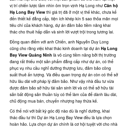
vị trí chiến lược tầm nhìn ôm trọn vịnh Hạ Long như
Căn hộ
Hạ Long Bay View
thì giá trị đã ở một vị thế khác, chưa kể
đến thiết kế đẳng cấp, tiện ích khép kín 5 sao thỏa mãn mọi
tiêu chí của khách hàng, dự án đảm bảo tiềm năng khai
thác cho thuê hấp dẫn và sinh lời vượt trội trong tương lai.
Đồng quan điểm với anh Chiến, anh Nguyễn Duy Long
cũng cho rằng việc khai thác kinh doanh tại dự án
Hạ Long
Bay View Quảng Ninh
là vô cùng tiềm năng bởi thị trường
đang rất thiếu một sản phẩm đẳng cấp như dự án, có thể
phục vụ nhu cầu nghỉ dưỡng thượng lưu, đảm bảo công
suất thuê ấn tượng. Và điều quan trọng dự án còn có thể sở
hữu lâu dài với pháp lý đảm bảo. Như vậy nhà đầu tư vừa
được đảm bảo sở hữu tài sản sinh lời và có thể sở hữu tài
sản bất động sản thuần túy có thể làm của để dành lâu dài,
chủ động mua bán, chuyển nhượng hay thừa kế.
Có thể nói với bất kỳ góc độ nào dù là nghỉ dưỡng, khai
thác đầu tư thì Dự án Hạ Long Bay View đều là lựa chọn
hoàn hảo. Lựa chọn dự án chính là cơ hội tuyệt vời cho nhà