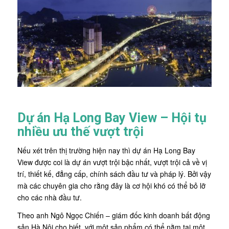
Dự án Hạ Long Bay View – Hội tụ
nhiều ưu thế vượt trội
Nếu xét trên thị trường hiện nay thì dự án Hạ Long Bay
View được coi là dự án vượt trội bậc nhất, vượt trội cả về vị
trí, thiết kế, đẳng cấp, chính sách đầu tư và pháp lý. Bởi vậy
mà các chuyên gia cho rằng đây là cơ hội khó có thể bỏ lỡ
cho các nhà đầu tư.
Theo anh Ngô Ngọc Chiến – giám đốc kinh doanh bất động
sản Hà Nội cho biết, với một sản phẩm có thể nằm tại một