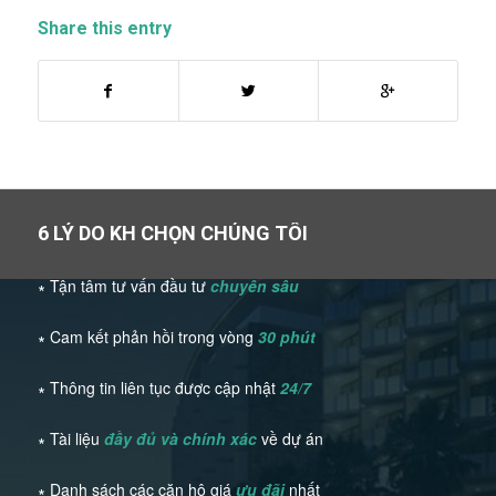
Share this entry
6 LÝ DO KH CHỌN CHÚNG TÔI
∗ Tận tâm tư vấn đầu tư
chuyên sâu
∗ Cam kết phản hồi trong vòng
30 phút
∗ Thông tin liên tục được cập nhật
24/7
∗ Tài liệu
đầy đủ và chính xác
về dự án
∗ Danh sách các căn hộ giá
ưu đãi
nhất