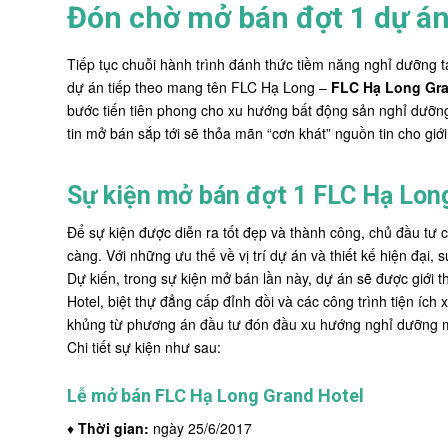
Đón chờ mở bán đợt 1 dự án
Tiếp tục chuỗi hành trình đánh thức tiềm năng nghỉ dưỡng 
dự án tiếp theo mang tên FLC Hạ Long –
FLC Hạ Long Gra
bước tiến tiên phong cho xu hướng bất động sản nghỉ dưỡng đ
tin mở bán sắp tới sẽ thỏa mãn “cơn khát” nguồn tin cho giới
Sự kiện mở bán đợt 1 FLC Hạ Lon
Để sự kiện được diễn ra tốt đẹp và thành công, chủ đầu tư c
càng. Với những ưu thế về vị trí dự án và thiết kế hiện đại
Dự kiến, trong sự kiện mở bán lần này, dự án sẽ được giới
Hotel, biệt thự đẳng cấp đỉnh đồi và các công trình tiện í
khủng từ phương án đầu tư đón đầu xu hướng nghỉ dưỡng mi
Chi tiết sự kiện như sau:
Lễ mở bán FLC Hạ Long Grand Hotel
♦
Thời gian:
ngày 25/6/2017