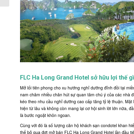
FLC Ha Long Grand Hotel sở hữu lợi thế g
Mở lối tiên phong cho xu hướng nghỉ dưỡng đỉnh đồi tại mi
nam châm nhiều chân hút sự quan tâm chú ý của các nhà đầu
kéo theo nhu cầu nghỉ dưỡng cao cấp tăng tỷ lệ thuận. Mặt 
hiện từ lâu và không còn mang lại cơ hội sinh lời lớn nữa, 
là bước ngoặt khôn ngoan.
Cùng với đó là số lượng căn hộ khách sạn condotel khan h
thể bỏ qua đợt mở bán FLC Hạ Long Grand Hotel lần đầu tiê