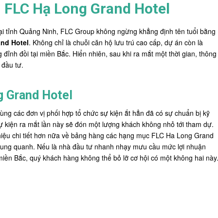
 FLC Hạ Long Grand Hotel
tại tỉnh Quảng Ninh, FLC Group không ngừng khẳng định tên tuổi bằng
nd Hotel
. Không chỉ là chuỗi căn hộ lưu trú cao cấp, dự án còn là
ỉnh đồi tại miền Bắc. Hiển nhiên, sau khi ra mắt một thời gian, thông
 đầu tư.
g Grand Hotel
ùng các đơn vị phối hợp tổ chức sự kiện ắt hẳn đã có sự chuẩn bị kỹ
, sự kiện ra mắt lần này sẽ đón một lượng khách không nhỏ tới tham dự.
 thiệu chi tiết hơn nữa về bảng hàng các hạng mục FLC Ha Long Grand
ch xung quanh. Nếu là nhà đầu tư nhanh nhạy mưu cầu mức lợi nhuận
ền Bắc, quý khách hàng không thể bỏ lỡ cơ hội có một không hai này