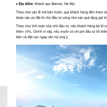
♦
Địa điểm
: Khách sạn Marriot, Hà Nội
Theo như các lễ mở bán trước, quý khách hàng đến tham dự
được các ưu đãi từ chủ đầu tư cũng như các quà tặng giá trị
Theo như tính toán của chủ đầu tư, nếu khách hàng bỏ lỡ c
thêm 15%. Chính vì vậy, nếu muốn có chi phí đầu tư tối thiể
kiện và đặt cọc ngay căn hộ ưng ý.
Cập nhật tiến độ mới
nhất dự án FLC Hạ
Long tháng 6/2017