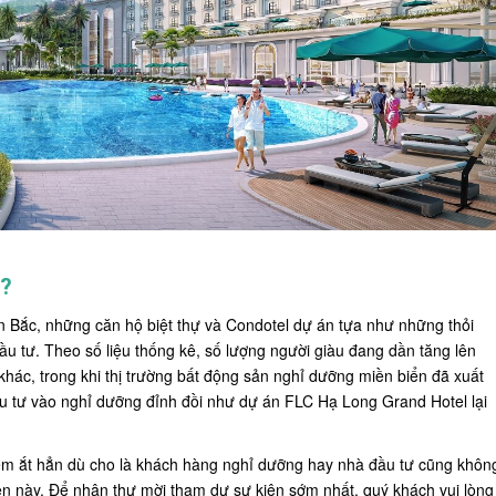
ì?
ền Bắc, những căn hộ biệt thự và Condotel dự án tựa như những thỏi
 tư. Theo số liệu thống kê, số lượng người giàu đang dần tăng lên
khác, trong khi thị trường bất động sản nghỉ dưỡng miền biển đã xuất
đầu tư vào nghỉ dưỡng đỉnh đồi như dự án
FLC Hạ Long Grand Hotel
lại
iếm ắt hẳn dù cho là khách hàng nghỉ dưỡng hay nhà đầu tư cũng khôn
n này. Để nhận thư mời tham dự sự kiện sớm nhất, quý khách vui lòng