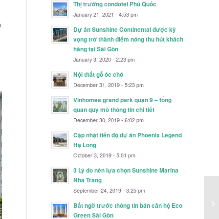
Thị trường condotel Phú Quốc
January 21, 2021 - 4:53 pm
n
Dự án Sunshine Continental được kỳ
vọng trở thành điểm nóng thu hút khách
hàng tại Sài Gòn
January 3, 2020 - 2:23 pm
Nội thất gỗ óc chó
December 31, 2019 - 5:23 pm
Vinhomes grand park quận 9 – tổng
quan quy mô thông tin chi tiết
December 30, 2019 - 6:02 pm
Cập nhật tiến độ dự án Phoenix Legend
Hạ Long
October 3, 2019 - 5:01 pm
3 Lý do nên lựa chọn Sunshine Marina
Nha Trang
September 24, 2019 - 3:25 pm
Bất ngờ trước thông tin bán căn hộ Eco
Green Sài Gòn