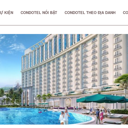
Ự KIỆN
CONDOTEL NỔI BẬT
CONDOTEL THEO ĐỊA DANH
CO