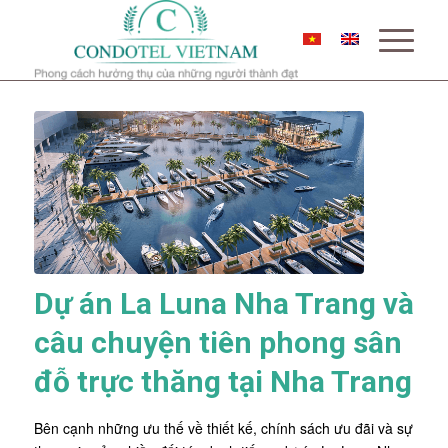
Dự án La Luna Nha Trang và
câu chuyện tiên phong sân
đỗ trực thăng tại Nha Trang
Bên cạnh những ưu thế về thiết kế, chính sách ưu đãi và sự