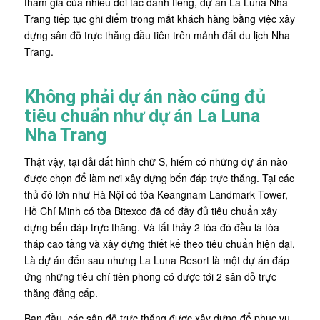
tham gia của nhiều đối tác danh tiếng, dự án La Luna Nha
Trang tiếp tục ghi điểm trong mắt khách hàng bằng việc xây
dựng sân đỗ trực thăng đầu tiên trên mảnh đất du lịch Nha
Trang.
Không phải dự án nào cũng đủ
tiêu chuẩn như dự án La Luna
Nha Trang
Thật vậy, tại dải đất hình chữ S, hiếm có những dự án nào
được chọn để làm nơi xây dựng bến đáp trực thăng. Tại các
thủ đô lớn như Hà Nội có tòa Keangnam Landmark Tower,
Hồ Chí Minh có tòa Bitexco đã có đầy đủ tiêu chuẩn xây
dựng bến đáp trực thăng. Và tất thảy 2 tòa đó đều là tòa
tháp cao tầng và xây dựng thiết kế theo tiêu chuẩn hiện đại.
Là dự án đến sau nhưng La Luna Resort là một dự án đáp
ứng những tiêu chí tiên phong có được tới 2 sân đỗ trực
thăng đẳng cấp.
Ban đầu, các sân đỗ trực thăng được xây dựng để phục vụ