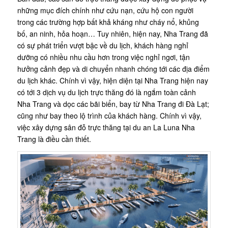
những mục đích chính như cứu nạn, cứu hộ con người
trong các trường hợp bất khả kháng như cháy nổ, khủng
bố, an ninh, hỏa hoạn… Tuy nhiên, hiện nay, Nha Trang đã
có sự phát triển vượt bậc về du lịch, khách hàng nghỉ
dưỡng có nhiều nhu cầu hơn trong việc nghỉ ngơi, tận
hưởng cảnh đẹp và di chuyển nhanh chóng tới các địa điểm
du lịch khác. Chính vì vậy, hiện diện tại Nha Trang hiện nay
có tới 3 dịch vụ du lịch trực thăng đó là ngắm toàn cảnh
Nha Trang và dọc các bãi biển, bay từ Nha Trang đi Đà Lạt;
cũng như bay theo lộ trình của khách hàng. Chính vì vậy,
việc xây dựng sân đỗ trực thăng tại du an La Luna Nha
Trang là điều cần thiết.