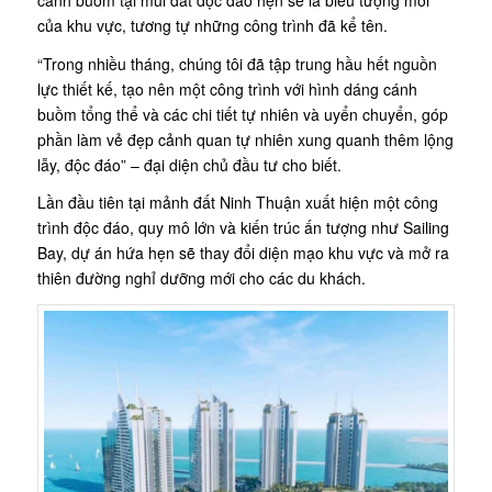
của khu vực, tương tự những công trình đã kể tên.
“Trong nhiều tháng, chúng tôi đã tập trung hầu hết nguồn
lực thiết kế, tạo nên một công trình với hình dáng cánh
buồm tổng thể và các chi tiết tự nhiên và uyển chuyển, góp
phần làm vẻ đẹp cảnh quan tự nhiên xung quanh thêm lộng
lẫy, độc đáo” – đại diện chủ đầu tư cho biết.
Lần đầu tiên tại mảnh đất Ninh Thuận xuất hiện một công
trình độc đáo, quy mô lớn và kiến trúc ấn tượng như Sailing
Bay, dự án hứa hẹn sẽ thay đổi diện mạo khu vực và mở ra
thiên đường nghỉ dưỡng mới cho các du khách.