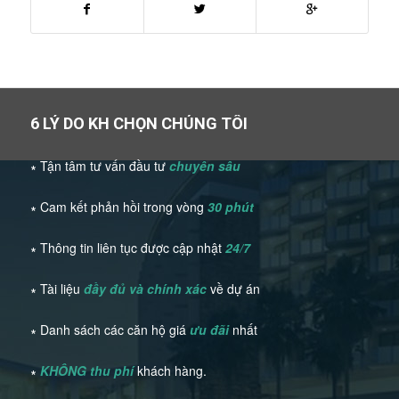
6 LÝ DO KH CHỌN CHÚNG TÔI
∗ Tận tâm tư vấn đầu tư
chuyên sâu
∗ Cam kết phản hồi trong vòng
30 phút
∗ Thông tin liên tục được cập nhật
24/7
∗ Tài liệu
đầy đủ và chính xác
về dự án
∗ Danh sách các căn hộ giá
ưu đãi
nhất
∗
KHÔNG thu phí
khách hàng.