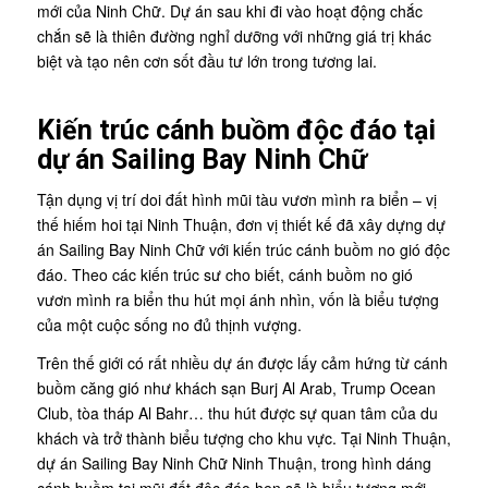
mới của Ninh Chữ. Dự án sau khi đi vào hoạt động chắc
chắn sẽ là thiên đường nghỉ dưỡng với những giá trị khác
biệt và tạo nên cơn sốt đầu tư lớn trong tương lai.
Kiến trúc cánh buồm độc đáo tại
dự án Sailing Bay Ninh Chữ
Tận dụng vị trí doi đất hình mũi tàu vươn mình ra biển – vị
thế hiếm hoi tại Ninh Thuận, đơn vị thiết kế đã xây dựng dự
án Sailing Bay Ninh Chữ với kiến trúc cánh buồm no gió độc
đáo. Theo các kiến trúc sư cho biết, cánh buồm no gió
vươn mình ra biển thu hút mọi ánh nhìn, vốn là biểu tượng
của một cuộc sống no đủ thịnh vượng.
Trên thế giới có rất nhiều dự án được lấy cảm hứng từ cánh
buồm căng gió như khách sạn Burj Al Arab, Trump Ocean
Club, tòa tháp Al Bahr… thu hút được sự quan tâm của du
khách và trở thành biểu tượng cho khu vực. Tại Ninh Thuận,
dự án Sailing Bay Ninh Chữ Ninh Thuận, trong hình dáng
cánh buồm tại mũi đất độc đáo hẹn sẽ là biểu tượng mới