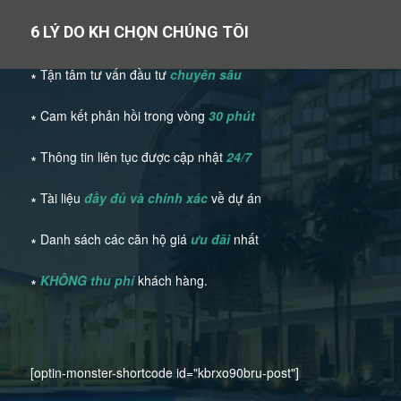
6 LÝ DO KH CHỌN CHÚNG TÔI
∗ Tận tâm tư vấn đầu tư
chuyên sâu
∗ Cam kết phản hồi trong vòng
30 phút
∗ Thông tin liên tục được cập nhật
24/7
∗ Tài liệu
đầy đủ và chính xác
về dự án
∗ Danh sách các căn hộ giá
ưu đãi
nhất
∗
KHÔNG thu phí
khách hàng.
[optin-monster-shortcode id="kbrxo90bru-post"]