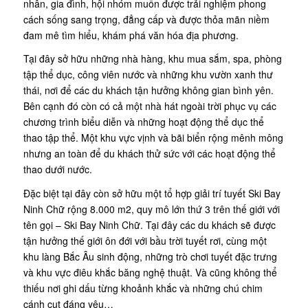
nhân, gia đình, hội nhóm muốn được trải nghiệm phong
cách sống sang trọng, đẳng cấp và được thỏa mãn niềm
đam mê tìm hiểu, khám phá văn hóa địa phương.
Tại đây sở hữu những nhà hàng, khu mua sắm, spa, phòng
tập thể dục, công viên nước và những khu vườn xanh thư
thái, nơi để các du khách tận hưởng không gian bình yên.
Bên cạnh đó còn có cả một nhà hát ngoài trời phục vụ các
chương trình biểu diễn và những hoạt động thể dục thể
thao tập thể. Một khu vực vịnh và bãi biển rộng mênh mông
nhưng an toàn để du khách thử sức với các hoạt động thể
thao dưới nước.
Đặc biệt tại đây còn sở hữu một tổ hợp giải trí tuyết Ski Bay
Ninh Chữ rộng 8.000 m2, quy mô lớn thứ 3 trên thế giới với
tên gọi – Ski Bay Ninh Chữ. Tại đây các du khách sẽ được
tận hưởng thế giới ôn đới với bầu trời tuyết rơi, cùng một
khu làng Bắc Âu sinh động, những trò chơi tuyết đặc trưng
và khu vực điêu khắc băng nghệ thuật. Và cũng không thể
thiếu nơi ghi dấu từng khoảnh khắc và những chú chim
cánh cụt đáng yêu…