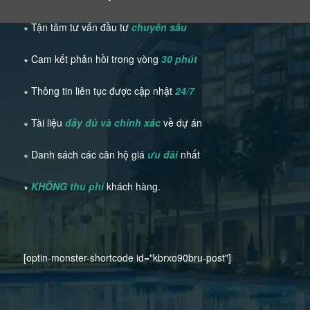
∗ Tận tâm tư vấn đầu tư
chuyên sâu
∗ Cam kết phản hồi trong vòng
30 phút
∗ Thông tin liên tục được cập nhật
24/7
∗ Tài liệu
đầy đủ và chính xác
về dự án
∗ Danh sách các căn hộ giá
ưu đãi
nhất
∗
KHÔNG thu phí
khách hàng.
[optin-monster-shortcode id="kbrxo90bru-post"]