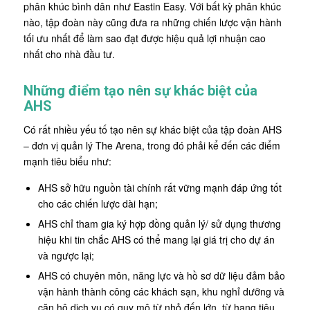
phân khúc bình dân như Eastin Easy. Với bất kỳ phân khúc
nào, tập đoàn này cũng đưa ra những chiến lược vận hành
tối ưu nhất để làm sao đạt được hiệu quả lợi nhuận cao
nhất cho nhà đầu tư.
Những điểm tạo nên sự khác biệt của
AHS
Có rất nhiều yếu tố tạo nên sự khác biệt của tập đoàn AHS
– đơn vị quản lý The Arena, trong đó phải kể đến các điểm
mạnh tiêu biểu như:
AHS sở hữu nguồn tài chính rất vững mạnh đáp ứng tốt
cho các chiến lược dài hạn;
AHS chỉ tham gia ký hợp đồng quản lý/ sử dụng thương
hiệu khi tin chắc AHS có thể mang lại giá trị cho dự án
và ngược lại;
AHS có chuyên môn, năng lực và hồ sơ dữ liệu đảm bảo
vận hành thành công các khách sạn, khu nghỉ dưỡng và
căn hộ dịch vụ có quy mô từ nhỏ đến lớn, từ hạng tiêu