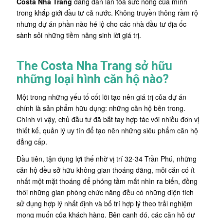
Costa Nha Trang
đang dần lan tỏa sức nóng của mình
trong khắp giới đầu tư cả nước. Không truyền thông rầm rộ
nhưng dự án phần nào hé lộ cho các nhà đầu tư địa ốc
sành sỏi những tiềm năng sinh lời giá trị.
The Costa Nha Trang sở hữu
những loại hình căn hộ nào?
Một trong những yếu tố cốt lõi tạo nên giá trị của dự án
chính là sản phẩm hữu dụng: những căn hộ bên trong.
Chính vì vậy, chủ đầu tư đã bắt tay hợp tác với nhiều đơn vị
thiết kế, quản lý uy tín để tạo nên những siêu phẩm căn hộ
đẳng cấp.
Đầu tiên, tận dụng lợi thế nhờ vị trí 32-34 Trần Phú, những
căn hộ đều sở hữu không gian thoáng đãng, mỗi căn có ít
nhất một mặt thoáng để phóng tầm mắt nhìn ra biển, đồng
thời những gian phòng chức năng đều có những diện tích
sử dụng hợp lý nhất định và bố trí hợp lý theo trải nghiệm
mong muốn của khách hàng. Bên cạnh đó, các căn hộ dự