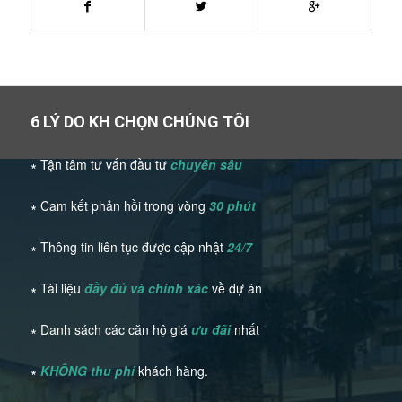
6 LÝ DO KH CHỌN CHÚNG TÔI
∗ Tận tâm tư vấn đầu tư
chuyên sâu
∗ Cam kết phản hồi trong vòng
30 phút
∗ Thông tin liên tục được cập nhật
24/7
∗ Tài liệu
đầy đủ và chính xác
về dự án
∗ Danh sách các căn hộ giá
ưu đãi
nhất
∗
KHÔNG thu phí
khách hàng.