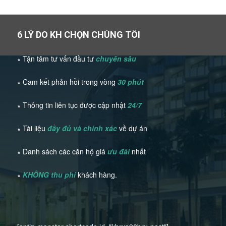
6 LÝ DO KH CHỌN CHÚNG TÔI
∗ Tận tâm tư vấn đầu tư
chuyên sâu
∗ Cam kết phản hồi trong vòng
30 phút
∗ Thông tin liên tục được cập nhật
24/7
∗ Tài liệu
đầy đủ và chính xác
về dự án
∗ Danh sách các căn hộ giá
ưu đãi
nhất
∗
KHÔNG thu phí
khách hàng.