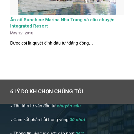
Ẩn số Sunshine Marina Nha Trang và câu chuyện
Integrated Resort
May 12, 2018
Được coi là quyết định đầu tư “đáng đồng…
6 LÝ DO KH CHỌN CHÚNG TÔI
∗ Tận tâm tư vấn đầu tư
chuyên sâu
∗ Cam kết phản hồi trong vòng
30 phút
∗ Thông tin liên tục được cập nhật
24/7