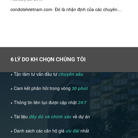
condotelvietnam.com- Đó là nhận định của các chuyên…
6 LÝ DO KH CHỌN CHÚNG TÔI
∗ Tận tâm tư vấn đầu tư
chuyên sâu
∗ Cam kết phản hồi trong vòng
30 phút
∗ Thông tin liên tục được cập nhật
24/7
∗ Tài liệu
đầy đủ và chính xác
về dự án
∗ Danh sách các căn hộ giá
ưu đãi
nhất