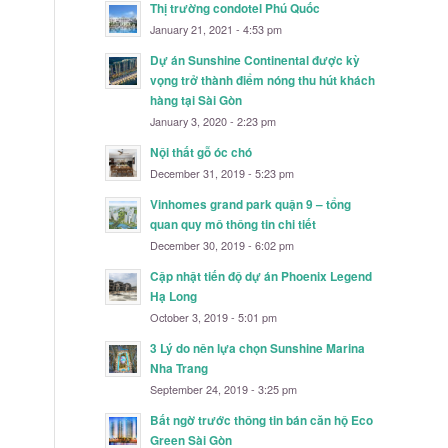
Thị trường condotel Phú Quốc
January 21, 2021 - 4:53 pm
Dự án Sunshine Continental được kỳ
vọng trở thành điểm nóng thu hút khách
hàng tại Sài Gòn
January 3, 2020 - 2:23 pm
Nội thất gỗ óc chó
December 31, 2019 - 5:23 pm
Vinhomes grand park quận 9 – tổng
quan quy mô thông tin chi tiết
December 30, 2019 - 6:02 pm
Cập nhật tiến độ dự án Phoenix Legend
Hạ Long
October 3, 2019 - 5:01 pm
3 Lý do nên lựa chọn Sunshine Marina
Nha Trang
September 24, 2019 - 3:25 pm
Bất ngờ trước thông tin bán căn hộ Eco
Green Sài Gòn