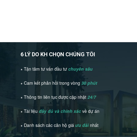
6 LÝ DO KH CHỌN CHÚNG TÔI
∗ Tận tâm tư vấn đầu tư
chuyên sâu
∗ Cam kết phản hồi trong vòng
30 phút
∗ Thông tin liên tục được cập nhật
24/7
∗ Tài liệu
đầy đủ và chính xác
về dự án
∗ Danh sách các căn hộ giá
ưu đãi
nhất