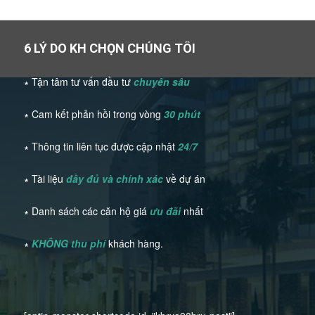
6 LÝ DO KH CHỌN CHÚNG TÔI
∗ Tận tâm tư vấn đầu tư
chuyên sâu
∗ Cam kết phản hồi trong vòng
30 phút
∗ Thông tin liên tục được cập nhật
24/7
∗ Tài liệu
đầy đủ và chính xác
về dự án
∗ Danh sách các căn hộ giá
ưu đãi
nhất
∗
KHÔNG thu phí
khách hàng.