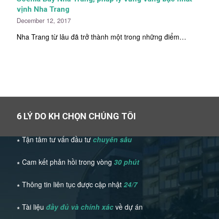
vịnh Nha Trang
December 12, 2017
Nha Trang từ lâu đã trở thành một trong những điểm…
6 LÝ DO KH CHỌN CHÚNG TÔI
∗ Tận tâm tư vấn đầu tư
chuyên sâu
∗ Cam kết phản hồi trong vòng
30 phút
∗ Thông tin liên tục được cập nhật
24/7
∗ Tài liệu
đầy đủ và chính xác
về dự án