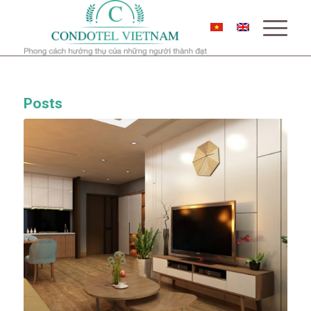
Posts