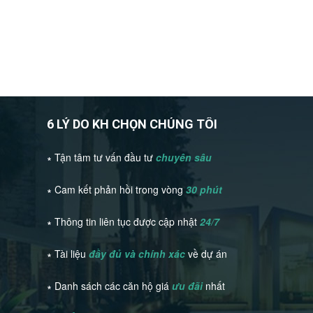
6 LÝ DO KH CHỌN CHÚNG TÔI
∗ Tận tâm tư vấn đầu tư
chuyên sâu
∗ Cam kết phản hồi trong vòng
30 phút
∗ Thông tin liên tục được cập nhật
24/7
∗ Tài liệu
đầy đủ và chính xác
về dự án
∗ Danh sách các căn hộ giá
ưu đãi
nhất