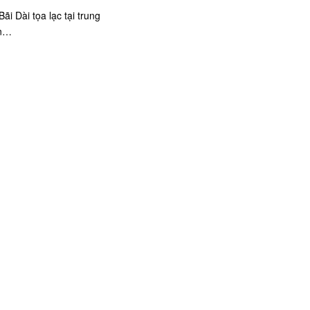
ãi Dài tọa lạc tại trung
ển…