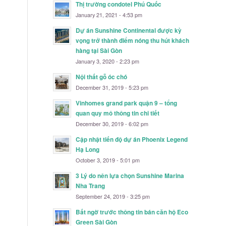
Thị trường condotel Phú Quốc
January 21, 2021 - 4:53 pm
Dự án Sunshine Continental được kỳ
vọng trở thành điểm nóng thu hút khách
hàng tại Sài Gòn
January 3, 2020 - 2:23 pm
Nội thất gỗ óc chó
December 31, 2019 - 5:23 pm
Vinhomes grand park quận 9 – tổng
quan quy mô thông tin chi tiết
December 30, 2019 - 6:02 pm
Cập nhật tiến độ dự án Phoenix Legend
Hạ Long
October 3, 2019 - 5:01 pm
3 Lý do nên lựa chọn Sunshine Marina
Nha Trang
September 24, 2019 - 3:25 pm
Bất ngờ trước thông tin bán căn hộ Eco
Green Sài Gòn