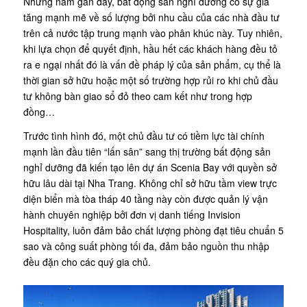
Những năm gần đây, bất động sản nghỉ dưỡng có sự gia
tăng mạnh mẽ về số lượng bởi nhu cầu của các nhà đầu tư
trên cả nước tập trung mạnh vào phân khúc này. Tuy nhiên,
khi lựa chọn để quyết định, hầu hết các khách hàng đều tỏ
ra e ngại nhất đó là vấn đề pháp lý của sản phẩm, cụ thể là
thời gian sở hữu hoặc một số trường hợp rủi ro khi chủ đầu
tư không bàn giao sổ đỏ theo cam kết như trong hợp
đồng…
Trước tình hình đó, một chủ đầu tư có tiềm lực tài chính
mạnh lần đầu tiên “lấn sân” sang thị trường bất động sản
nghỉ dưỡng đã kiến tạo lên dự án Scenia Bay với quyền sở
hữu lâu dài tại Nha Trang. Không chỉ sở hữu tầm view trực
diện biển mà tòa tháp 40 tầng này còn được quản lý vận
hành chuyên nghiệp bởi đơn vị danh tiếng Invision
Hospitality, luôn đảm bảo chất lượng phòng đạt tiêu chuẩn 5
sao và công suất phòng tối đa, đảm bảo nguồn thu nhập
đều đặn cho các quý gia chủ.