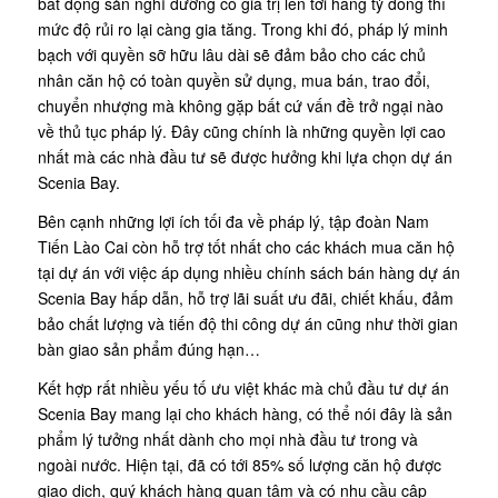
bất động sản nghỉ dưỡng có giá trị lên tới hàng tỷ đồng thì
mức độ rủi ro lại càng gia tăng. Trong khi đó, pháp lý minh
bạch với quyền sỡ hữu lâu dài sẽ đảm bảo cho các chủ
nhân căn hộ có toàn quyền sử dụng, mua bán, trao đổi,
chuyển nhượng mà không gặp bất cứ vấn đề trở ngại nào
về thủ tục pháp lý. Đây cũng chính là những quyền lợi cao
nhất mà các nhà đầu tư sẽ được hưởng khi lựa chọn dự án
Scenia Bay.
Bên cạnh những lợi ích tối đa về pháp lý, tập đoàn Nam
Tiến Lào Cai còn hỗ trợ tốt nhất cho các khách mua căn hộ
tại dự án với việc áp dụng nhiều chính sách bán hàng dự án
Scenia Bay hấp dẫn, hỗ trợ lãi suất ưu đãi, chiết khấu, đảm
bảo chất lượng và tiến độ thi công dự án cũng như thời gian
bàn giao sản phẩm đúng hạn…
Kết hợp rất nhiều yếu tố ưu việt khác mà chủ đầu tư dự án
Scenia Bay mang lại cho khách hàng, có thể nói đây là sản
phẩm lý tưởng nhất dành cho mọi nhà đầu tư trong và
ngoài nước. Hiện tại, đã có tới 85% số lượng căn hộ được
giao dịch, quý khách hàng quan tâm và có nhu cầu cập