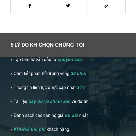
6 LÝ DO KH CHỌN CHÚNG TÔI
∗ Tận tâm tư vấn đầu tư
chuyên sâu
∗ Cam kết phản hồi trong vòng
30 phút
∗ Thông tin liên tục được cập nhật
24/7
∗ Tài liệu
đầy đủ và chính xác
về dự án
∗ Danh sách các căn hộ giá
ưu đãi
nhất
∗
KHÔNG thu phí
khách hàng.