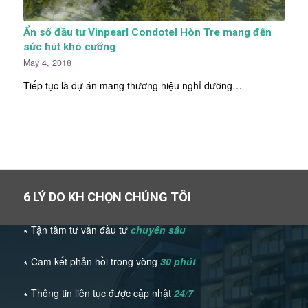
Ẩn số đầu tư Vinpearl Condotel Hòn Tre mang đến
sức hút khó cưỡng
May 4, 2018
Tiếp tục là dự án mang thương hiệu nghỉ dưỡng…
6 LÝ DO KH CHỌN CHÚNG TÔI
∗ Tận tâm tư vấn đầu tư
chuyên sâu
∗ Cam kết phản hồi trong vòng
30 phút
∗ Thông tin liên tục được cập nhật
24/7