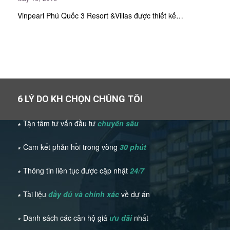
Vinpearl Phú Quốc 3 Resort &Villas được thiết kế…
6 LÝ DO KH CHỌN CHÚNG TÔI
∗ Tận tâm tư vấn đầu tư
chuyên sâu
∗ Cam kết phản hồi trong vòng
30 phút
∗ Thông tin liên tục được cập nhật
24/7
∗ Tài liệu
đầy đủ và chính xác
về dự án
∗ Danh sách các căn hộ giá
ưu đãi
nhất