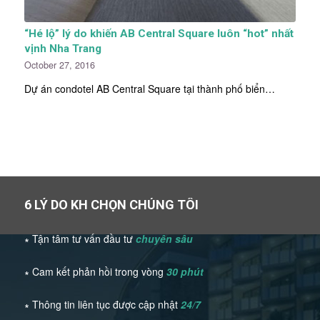
“Hé lộ” lý do khiến AB Central Square luôn “hot” nhất
vịnh Nha Trang
October 27, 2016
Dự án condotel AB Central Square tại thành phố biển…
6 LÝ DO KH CHỌN CHÚNG TÔI
∗ Tận tâm tư vấn đầu tư
chuyên sâu
∗ Cam kết phản hồi trong vòng
30 phút
∗ Thông tin liên tục được cập nhật
24/7