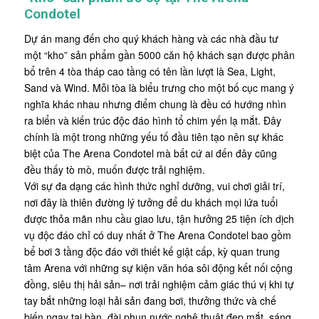
Condotel
Dự án mang đến cho quý khách hàng và các nhà đầu tư
một “kho” sản phẩm gần 5000 căn hộ khách sạn được phân
bổ trên 4 tòa tháp cao tầng có tên lần lượt là Sea, Light,
Sand và Wind. Mỗi tòa là biểu trưng cho một bố cục mang ý
nghĩa khác nhau nhưng điểm chung là đều có hướng nhìn
ra biển và kiến trúc độc đáo hình tổ chim yến lạ mắt. Đây
chính là một trong những yếu tố đầu tiên tạo nên sự khác
biệt của The Arena Condotel mà bất cứ ai đến đây cũng
đều thấy tò mò, muốn được trải nghiệm.
Với sự đa dạng các hình thức nghỉ dưỡng, vui chơi giải trí,
nơi đây là thiên đường lý tưởng để du khách mọi lứa tuổi
được thỏa mãn nhu cầu giao lưu, tận hưởng 25 tiện ích dịch
vụ độc đáo chỉ có duy nhất ở The Arena Condotel bao gồm
bể bơi 3 tầng độc đáo với thiết kế giật cấp, kỳ quan trung
tâm Arena với những sự kiện văn hóa sôi động kết nối cộng
đồng, siêu thị hải sản– nơi trải nghiệm cảm giác thú vị khi tự
tay bắt những loại hải sản đang bơi, thưởng thức và chế
biến ngay tại bàn, đài phun nước nghệ thuật đẹp mắt, sáng