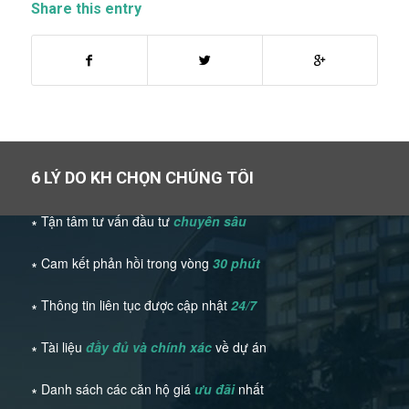
Share this entry
6 LÝ DO KH CHỌN CHÚNG TÔI
∗ Tận tâm tư vấn đầu tư
chuyên sâu
∗ Cam kết phản hồi trong vòng
30 phút
∗ Thông tin liên tục được cập nhật
24/7
∗ Tài liệu
đầy đủ và chính xác
về dự án
∗ Danh sách các căn hộ giá
ưu đãi
nhất