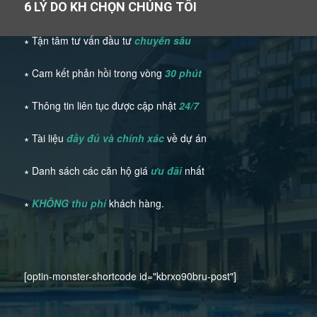
6 LÝ DO KH CHỌN CHÚNG TÔI
∗ Tận tâm tư vấn đầu tư
chuyên sâu
∗ Cam kết phản hồi trong vòng
30 phút
∗ Thông tin liên tục được cập nhật
24/7
∗ Tài liệu
đầy đủ và chính xác
về dự án
∗ Danh sách các căn hộ giá
ưu đãi
nhất
∗
KHÔNG thu phí
khách hàng.
[optin-monster-shortcode id="kbrxo90bru-post"]