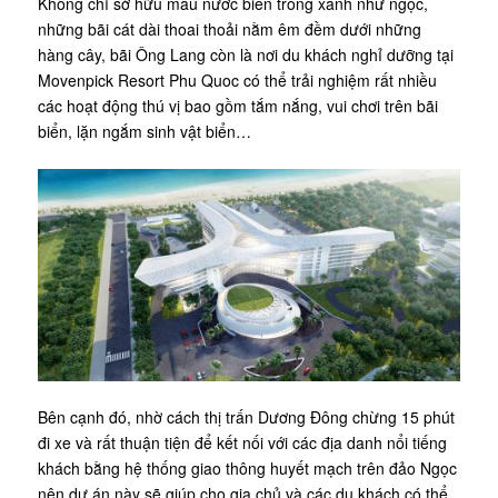
Không chỉ sở hữu màu nước biển trong xanh như ngọc,
những bãi cát dài thoai thoải nằm êm đềm dưới những
hàng cây, bãi Ông Lang còn là nơi du khách nghỉ dưỡng tại
Movenpick Resort Phu Quoc có thể trải nghiệm rất nhiều
các hoạt động thú vị bao gồm tắm nắng, vui chơi trên bãi
biển, lặn ngắm sinh vật biển…
Bên cạnh đó, nhờ cách thị trấn Dương Đông chừng 15 phút
đi xe và rất thuận tiện để kết nối với các địa danh nổi tiếng
khách bằng hệ thống giao thông huyết mạch trên đảo Ngọc
nên dự án này sẽ giúp cho gia chủ và các du khách có thể