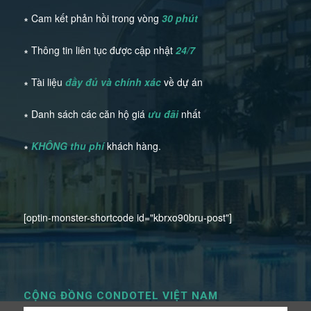
∗ Cam kết phản hồi trong vòng
30 phút
∗ Thông tin liên tục được cập nhật
24/7
∗ Tài liệu
đầy đủ và chính xác
về dự án
∗ Danh sách các căn hộ giá
ưu đãi
nhất
∗
KHÔNG thu phí
khách hàng.
[optin-monster-shortcode id="kbrxo90bru-post"]
CỘNG ĐỒNG CONDOTEL VIỆT NAM