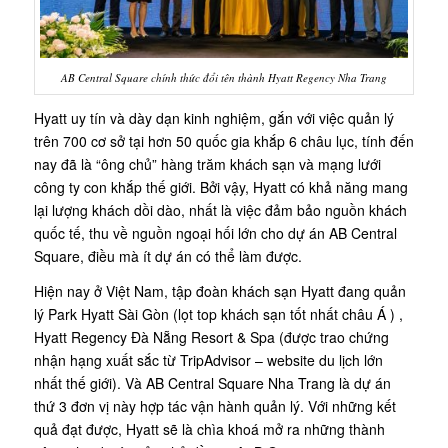
AB Central Square chính thức đổi tên thành Hyatt Regency Nha Trang
Hyatt uy tín và dày dạn kinh nghiệm, gắn với việc quản lý
trên 700 cơ sở tại hơn 50 quốc gia khắp 6 châu lục, tính đến
nay đã là “ông chủ” hàng trăm khách sạn và mạng lưới
công ty con khắp thế giới. Bởi vậy, Hyatt có khả năng mang
lại lượng khách dồi dào, nhất là việc đảm bảo nguồn khách
quốc tế, thu về nguồn ngoại hối lớn cho dự án AB Central
Square, điều mà ít dự án có thể làm được.
Hiện nay ở Việt Nam, tập đoàn khách sạn Hyatt đang quản
lý Park Hyatt Sài Gòn (lọt top khách sạn tốt nhất châu Á ) ,
Hyatt Regency Đà Nẵng Resort & Spa (được trao chứng
nhận hạng xuất sắc từ TripAdvisor – website du lịch lớn
nhất thế giới). Và AB Central Square Nha Trang là dự án
thứ 3 đơn vị này hợp tác vận hành quản lý. Với những kết
quả đạt được, Hyatt sẽ là chìa khoá mở ra những thành