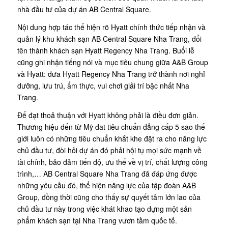
nhà đầu tư của dự án AB Central Square.
Nội dung hợp tác thể hiện rõ Hyatt chính thức tiếp nhận và
quản lý khu khách sạn AB Central Square Nha Trang, đổi
tên thành khách sạn Hyatt Regency Nha Trang. Buổi lễ
cũng ghi nhận tiếng nói và mục tiêu chung giữa A&B Group
và Hyatt: đưa Hyatt Regency Nha Trang trở thành nơi nghỉ
dưỡng, lưu trú, ẩm thực, vui chơi giải trí bậc nhất Nha
Trang.
Để đạt thoả thuận với Hyatt không phải là điều đơn giản.
Thương hiệu đến từ Mỹ đat tiêu chuẩn đẳng cấp 5 sao thế
giới luôn có những tiêu chuẩn khắt khe đặt ra cho năng lực
chủ đầu tư, đòi hỏi dự án đó phải hội tụ mọi sức mạnh về
tài chính, bảo đảm tiến độ, ưu thế về vị trí, chất lượng công
trình,… AB Central Square Nha Trang đã đáp ứng được
những yêu cầu đó, thể hiện năng lực của tập đoàn A&B
Group, đồng thời cũng cho thấy sự quyết tâm lớn lao của
chủ đầu tư này trong việc khát khao tạo dựng một sản
phẩm khách sạn tại Nha Trang vươn tầm quốc tế.